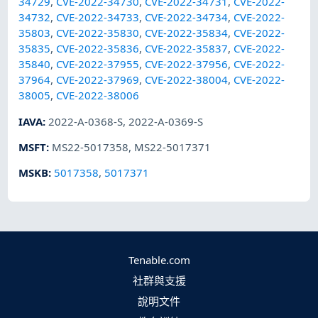
34729
,
CVE-2022-34730
,
CVE-2022-34731
,
CVE-2022-
34732
,
CVE-2022-34733
,
CVE-2022-34734
,
CVE-2022-
35803
,
CVE-2022-35830
,
CVE-2022-35834
,
CVE-2022-
35835
,
CVE-2022-35836
,
CVE-2022-35837
,
CVE-2022-
35840
,
CVE-2022-37955
,
CVE-2022-37956
,
CVE-2022-
37964
,
CVE-2022-37969
,
CVE-2022-38004
,
CVE-2022-
38005
,
CVE-2022-38006
IAVA
:
2022-A-0368-S
,
2022-A-0369-S
MSFT
:
MS22-5017358
,
MS22-5017371
MSKB
:
5017358
,
5017371
Tenable.com
社群與支援
說明文件