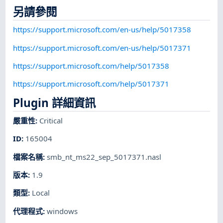
另請參閱
https://support.microsoft.com/en-us/help/5017358
https://support.microsoft.com/en-us/help/5017371
https://support.microsoft.com/help/5017358
https://support.microsoft.com/help/5017371
Plugin 詳細資訊
嚴重性
:
Critical
ID
:
165004
檔案名稱
:
smb_nt_ms22_sep_5017371.nasl
版本
:
1.9
類型
:
Local
代理程式
:
windows