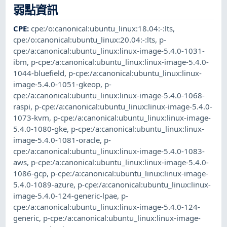
弱點資訊
CPE
:
cpe:/o:canonical:ubuntu_linux:18.04:-:lts
,
cpe:/o:canonical:ubuntu_linux:20.04:-:lts
,
p-
cpe:/a:canonical:ubuntu_linux:linux-image-5.4.0-1031-
ibm
,
p-cpe:/a:canonical:ubuntu_linux:linux-image-5.4.0-
1044-bluefield
,
p-cpe:/a:canonical:ubuntu_linux:linux-
image-5.4.0-1051-gkeop
,
p-
cpe:/a:canonical:ubuntu_linux:linux-image-5.4.0-1068-
raspi
,
p-cpe:/a:canonical:ubuntu_linux:linux-image-5.4.0-
1073-kvm
,
p-cpe:/a:canonical:ubuntu_linux:linux-image-
5.4.0-1080-gke
,
p-cpe:/a:canonical:ubuntu_linux:linux-
image-5.4.0-1081-oracle
,
p-
cpe:/a:canonical:ubuntu_linux:linux-image-5.4.0-1083-
aws
,
p-cpe:/a:canonical:ubuntu_linux:linux-image-5.4.0-
1086-gcp
,
p-cpe:/a:canonical:ubuntu_linux:linux-image-
5.4.0-1089-azure
,
p-cpe:/a:canonical:ubuntu_linux:linux-
image-5.4.0-124-generic-lpae
,
p-
cpe:/a:canonical:ubuntu_linux:linux-image-5.4.0-124-
generic
,
p-cpe:/a:canonical:ubuntu_linux:linux-image-