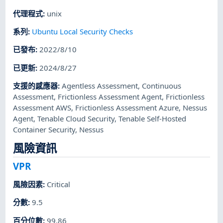
代理程式
:
unix
系列
:
Ubuntu Local Security Checks
已發布
:
2022/8/10
已更新
:
2024/8/27
支援的感應器
:
Agentless Assessment
,
Continuous
Assessment
,
Frictionless Assessment Agent
,
Frictionless
Assessment AWS
,
Frictionless Assessment Azure
,
Nessus
Agent
,
Tenable Cloud Security
,
Tenable Self-Hosted
Container Security
,
Nessus
風險資訊
VPR
風險因素
:
Critical
分數
:
9.5
百分位數
:
99.86