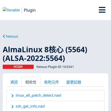
Plugin
Nessus
AlmaLinux 8核心 (5564)
(ALSA-2022:5564)
HIGH
Nessus Plugin ID 163341
資訊
相依性
依附元件
變更記錄
linux_alt_patch_detect.nasl
ssh_get_info.nasl