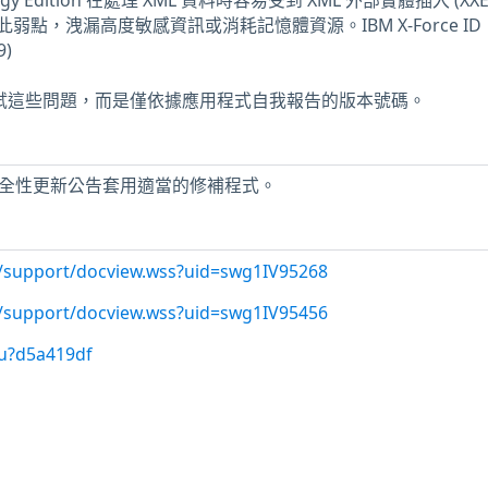
hnology Edition 在處理 XML 資料時容易受到 XML 外部實體插入 (XX
點，洩漏高度敏感資訊或消耗記憶體資源。IBM X-Force ID
9)
未測試這些問題，而是僅依據應用程式自我報告的版本號碼。
IBM 安全性更新公告套用適當的修補程式。
/support/docview.wss?uid=swg1IV95268
/support/docview.wss?uid=swg1IV95456
/u?d5a419df