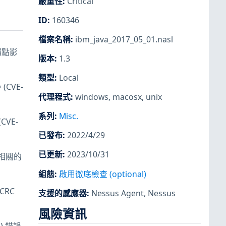
嚴重性
:
Critical
ID
:
160346
檔案名稱
:
ibm_java_2017_05_01.nasl
個弱點影
版本
:
1.3
類型
:
Local
(CVE-
代理程式
:
windows
,
macosx
,
unix
系列
:
Misc.
CVE-
已發布
:
2022/4/29
已更新
:
2023/10/31
左移相關的
組態
:
啟用徹底檢查 (optional)
CRC
支援的感應器
:
Nessus Agent
,
Nessus
風險資訊