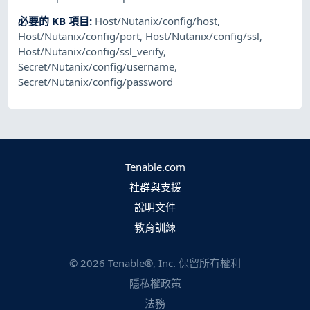
必要的 KB 項目
:
Host/Nutanix/config/host
,
Host/Nutanix/config/port
,
Host/Nutanix/config/ssl
,
Host/Nutanix/config/ssl_verify
,
Secret/Nutanix/config/username
,
Secret/Nutanix/config/password
Tenable.com
社群與支援
說明文件
教育訓練
©
2026
Tenable®, Inc. 保留所有權利
隱私權政策
法務