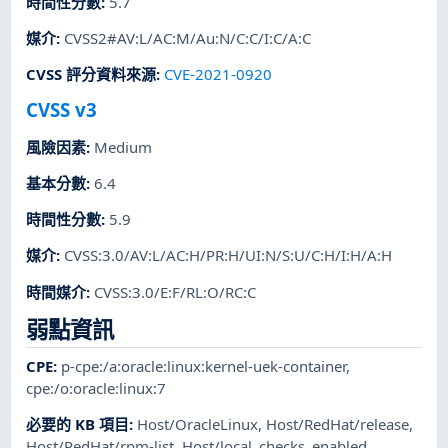
時間性分數
:
5.7
媒介
:
CVSS2#AV:L/AC:M/Au:N/C:C/I:C/A:C
CVSS 評分資料來源
:
CVE-2021-0920
CVSS v3
風險因素
:
Medium
基本分數
:
6.4
時間性分數
:
5.9
媒介
:
CVSS:3.0/AV:L/AC:H/PR:H/UI:N/S:U/C:H/I:H/A:H
時間媒介
:
CVSS:3.0/E:F/RL:O/RC:C
弱點資訊
CPE
:
p-cpe:/a:oracle:linux:kernel-uek-container
,
cpe:/o:oracle:linux:7
必要的 KB 項目
:
Host/OracleLinux
,
Host/RedHat/release
,
Host/RedHat/rpm-list
,
Host/local_checks_enabled