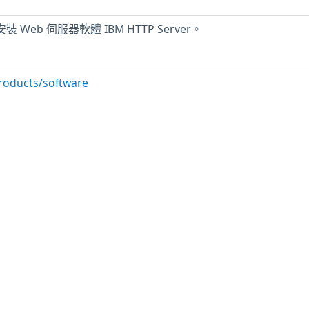
裝 Web 伺服器軟體 IBM HTTP Server。
roducts/software