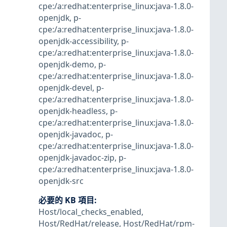
cpe:/a:redhat:enterprise_linux:java-1.8.0-
openjdk
,
p-
cpe:/a:redhat:enterprise_linux:java-1.8.0-
openjdk-accessibility
,
p-
cpe:/a:redhat:enterprise_linux:java-1.8.0-
openjdk-demo
,
p-
cpe:/a:redhat:enterprise_linux:java-1.8.0-
openjdk-devel
,
p-
cpe:/a:redhat:enterprise_linux:java-1.8.0-
openjdk-headless
,
p-
cpe:/a:redhat:enterprise_linux:java-1.8.0-
openjdk-javadoc
,
p-
cpe:/a:redhat:enterprise_linux:java-1.8.0-
openjdk-javadoc-zip
,
p-
cpe:/a:redhat:enterprise_linux:java-1.8.0-
openjdk-src
必要的 KB 項目
:
Host/local_checks_enabled
,
Host/RedHat/release
,
Host/RedHat/rpm-