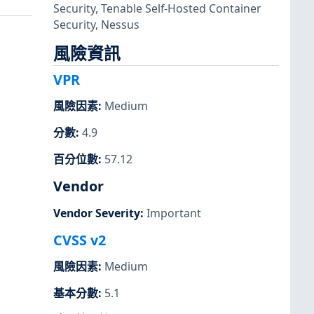
Security
,
Tenable Self-Hosted Container
Security
,
Nessus
風險資訊
VPR
風險因素
:
Medium
分數
:
4.9
百分位數
:
57.12
Vendor
Vendor Severity
:
Important
CVSS v2
風險因素
:
Medium
基本分數
:
5.1