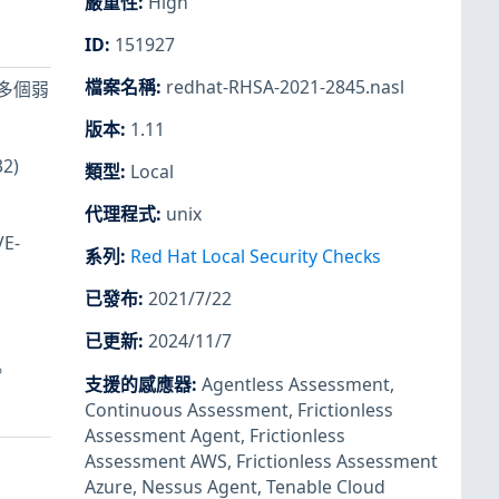
嚴重性
:
High
ID
:
151927
檔案名稱
:
redhat-RHSA-2021-2845.nasl
及的多個弱
版本
:
1.11
2)
類型
:
Local
代理程式
:
unix
E-
系列
:
Red Hat Local Security Checks
已發布
:
2021/7/22
已更新
:
2024/11/7
。
支援的感應器
:
Agentless Assessment
,
Continuous Assessment
,
Frictionless
Assessment Agent
,
Frictionless
Assessment AWS
,
Frictionless Assessment
Azure
,
Nessus Agent
,
Tenable Cloud