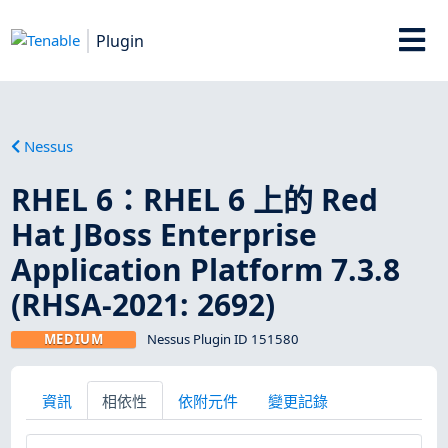
Plugin
Nessus
RHEL 6：RHEL 6 上的 Red
Hat JBoss Enterprise
Application Platform 7.3.8
(RHSA-2021: 2692)
MEDIUM
Nessus Plugin ID 151580
資訊
相依性
依附元件
變更記錄