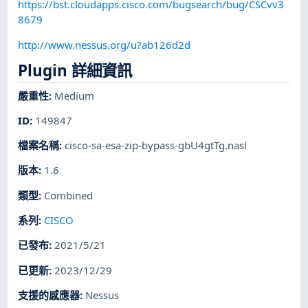
https://bst.cloudapps.cisco.com/bugsearch/bug/CSCvv3
8679
http://www.nessus.org/u?ab126d2d
Plugin 詳細資訊
嚴重性
:
Medium
ID
:
149847
檔案名稱
:
cisco-sa-esa-zip-bypass-gbU4gtTg.nasl
版本
:
1.6
類型
:
Combined
系列
:
CISCO
已發布
:
2021/5/21
已更新
:
2023/12/29
支援的感應器
:
Nessus