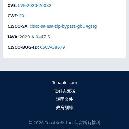
CVE
:
CVE-2020-26082
CWE
:
20
CISCO-SA
:
cisco-sa-esa-zip-bypass-gbU4gtTg
IAVA
:
2020-A-0447-S
CISCO-BUG-ID
:
CSCvv38679
Tenable.com
社群與支援
說明文件
教育訓練
©
2026
Tenable®, Inc. 保留所有權利