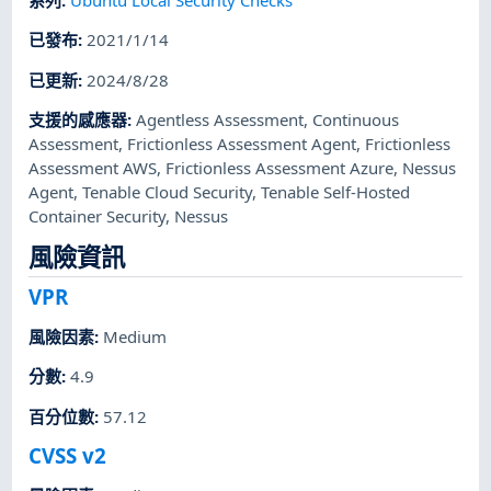
系列
:
Ubuntu Local Security Checks
已發布
:
2021/1/14
已更新
:
2024/8/28
支援的感應器
:
Agentless Assessment
,
Continuous
Assessment
,
Frictionless Assessment Agent
,
Frictionless
Assessment AWS
,
Frictionless Assessment Azure
,
Nessus
Agent
,
Tenable Cloud Security
,
Tenable Self-Hosted
Container Security
,
Nessus
風險資訊
VPR
風險因素
:
Medium
分數
:
4.9
百分位數
:
57.12
CVSS v2