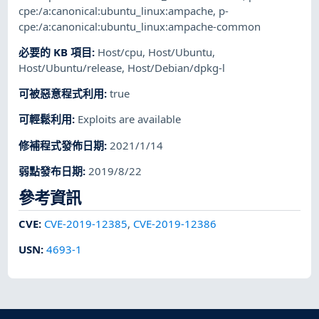
cpe:/a:canonical:ubuntu_linux:ampache
,
p-
cpe:/a:canonical:ubuntu_linux:ampache-common
必要的 KB 項目
:
Host/cpu
,
Host/Ubuntu
,
Host/Ubuntu/release
,
Host/Debian/dpkg-l
可被惡意程式利用
:
true
可輕鬆利用
:
Exploits are available
修補程式發佈日期
:
2021/1/14
弱點發布日期
:
2019/8/22
參考資訊
CVE
:
CVE-2019-12385
,
CVE-2019-12386
USN
:
4693-1