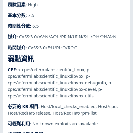
風險因素
:
High
基本分數
:
7.5
時間性分數
:
6.5
媒介
:
CVSS:3.0/AV:N/AC:L/PR:N/UI:N/S:U/C:H/I:N/A:N
時間媒介
:
CVSS:3.0/E:U/RL:O/RC:C
弱點資訊
CPE
:
x-cpe:/o:fermilab:scientific_linux
,
p-
cpe:/a:fermilab:scientific_linux:libvpx
,
p-
cpe:/a:fermilab:scientific_linux:libvpx-debuginfo
,
p-
cpe:/a:fermilab:scientific_linux:libvpx-devel
,
p-
cpe:/a:fermilab:scientific_linux:libvpx-utils
必要的 KB 項目
:
Host/local_checks_enabled
,
Host/cpu
,
Host/RedHat/release
,
Host/RedHat/rpm-list
可輕鬆利用
:
No known exploits are available