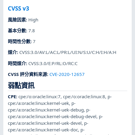
CVSS v3
風險因素
:
High
基本分數
:
7.8
時間性分數
:
7
媒介
:
CVSS:3.0/AV:L/AC:L/PR:L/UI:N/S:U/C:H/I:H/A:H
時間媒介
:
CVSS:3.0/E:P/RL:O/RC:C
CVSS 評分資料來源
:
CVE-2020-12657
弱點資訊
CPE
:
cpe:/o:oracle:linux:7
,
cpe:/o:oracle:linux:8
,
p-
cpe:/a:oracle:linux:kernel-uek
,
p-
cpe:/a:oracle:linux:kernel-uek-debug
,
p-
cpe:/a:oracle:linux:kernel-uek-debug-devel
,
p-
cpe:/a:oracle:linux:kernel-uek-devel
,
p-
cpe:/a:oracle:linux:kernel-uek-doc
,
p-