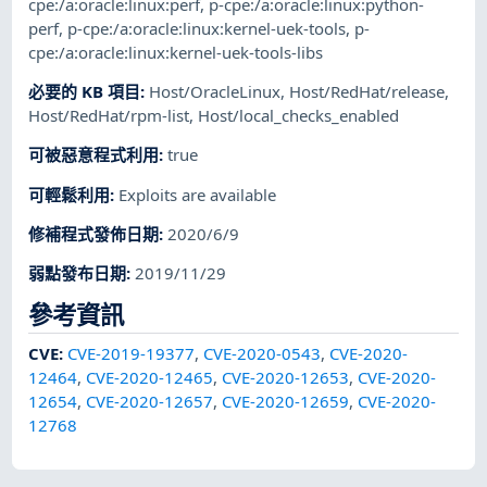
cpe:/a:oracle:linux:perf
,
p-cpe:/a:oracle:linux:python-
perf
,
p-cpe:/a:oracle:linux:kernel-uek-tools
,
p-
cpe:/a:oracle:linux:kernel-uek-tools-libs
必要的 KB 項目
:
Host/OracleLinux
,
Host/RedHat/release
,
Host/RedHat/rpm-list
,
Host/local_checks_enabled
可被惡意程式利用
:
true
可輕鬆利用
:
Exploits are available
修補程式發佈日期
:
2020/6/9
弱點發布日期
:
2019/11/29
參考資訊
CVE
:
CVE-2019-19377
,
CVE-2020-0543
,
CVE-2020-
12464
,
CVE-2020-12465
,
CVE-2020-12653
,
CVE-2020-
12654
,
CVE-2020-12657
,
CVE-2020-12659
,
CVE-2020-
12768