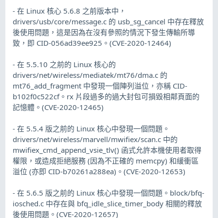
- 在 Linux 核心 5.6.8 之前版本中，
drivers/usb/core/message.c 的 usb_sg_cancel 中存在釋放
後使用問題，這是因為在沒有參照的情況下發生傳輸所導
致，即 CID-056ad39ee925。(CVE-2020-12464)
- 在 5.5.10 之前的 Linux 核心的
drivers/net/wireless/mediatek/mt76/dma.c 的
mt76_add_fragment 中發現一個陣列溢位，亦稱 CID-
b102f0c522cf。rx 片段過多的過大封包可損毀相鄰頁面的
記憶體。(CVE-2020-12465)
- 在 5.5.4 版之前的 Linux 核心中發現一個問題。
drivers/net/wireless/marvell/mwifiex/scan.c 中的
mwifiex_cmd_append_vsie_tlv() 函式允許本機使用者取得
權限，或造成拒絕服務 (因為不正確的 memcpy) 和緩衝區
溢位 (亦即 CID-b70261a288ea)。(CVE-2020-12653)
- 在 5.6.5 版之前的 Linux 核心中發現一個問題。block/bfq-
iosched.c 中存在與 bfq_idle_slice_timer_body 相關的釋放
後使用問題。(CVE-2020-12657)