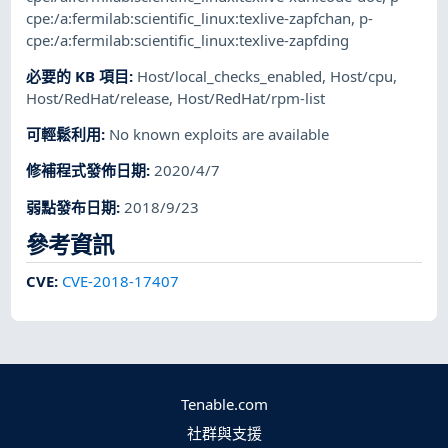
cpe:/a:fermilab:scientific_linux:texlive-zapfchan
,
p-
cpe:/a:fermilab:scientific_linux:texlive-zapfding
必要的 KB 項目
:
Host/local_checks_enabled
,
Host/cpu
,
Host/RedHat/release
,
Host/RedHat/rpm-list
可輕鬆利用
:
No known exploits are available
修補程式發佈日期
:
2020/4/7
弱點發布日期
:
2018/9/23
參考資訊
CVE
:
CVE-2018-17407
Tenable.com
社群與支援