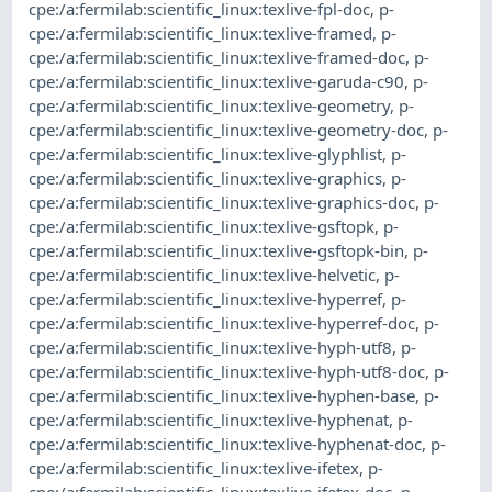
cpe:/a:fermilab:scientific_linux:texlive-fpl-doc
,
p-
cpe:/a:fermilab:scientific_linux:texlive-framed
,
p-
cpe:/a:fermilab:scientific_linux:texlive-framed-doc
,
p-
cpe:/a:fermilab:scientific_linux:texlive-garuda-c90
,
p-
cpe:/a:fermilab:scientific_linux:texlive-geometry
,
p-
cpe:/a:fermilab:scientific_linux:texlive-geometry-doc
,
p-
cpe:/a:fermilab:scientific_linux:texlive-glyphlist
,
p-
cpe:/a:fermilab:scientific_linux:texlive-graphics
,
p-
cpe:/a:fermilab:scientific_linux:texlive-graphics-doc
,
p-
cpe:/a:fermilab:scientific_linux:texlive-gsftopk
,
p-
cpe:/a:fermilab:scientific_linux:texlive-gsftopk-bin
,
p-
cpe:/a:fermilab:scientific_linux:texlive-helvetic
,
p-
cpe:/a:fermilab:scientific_linux:texlive-hyperref
,
p-
cpe:/a:fermilab:scientific_linux:texlive-hyperref-doc
,
p-
cpe:/a:fermilab:scientific_linux:texlive-hyph-utf8
,
p-
cpe:/a:fermilab:scientific_linux:texlive-hyph-utf8-doc
,
p-
cpe:/a:fermilab:scientific_linux:texlive-hyphen-base
,
p-
cpe:/a:fermilab:scientific_linux:texlive-hyphenat
,
p-
cpe:/a:fermilab:scientific_linux:texlive-hyphenat-doc
,
p-
cpe:/a:fermilab:scientific_linux:texlive-ifetex
,
p-
cpe:/a:fermilab:scientific_linux:texlive-ifetex-doc
,
p-