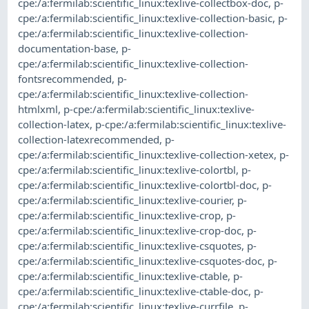
cpe:/a:fermilab:scientific_linux:texlive-collectbox-doc
,
p-
cpe:/a:fermilab:scientific_linux:texlive-collection-basic
,
p-
cpe:/a:fermilab:scientific_linux:texlive-collection-
documentation-base
,
p-
cpe:/a:fermilab:scientific_linux:texlive-collection-
fontsrecommended
,
p-
cpe:/a:fermilab:scientific_linux:texlive-collection-
htmlxml
,
p-cpe:/a:fermilab:scientific_linux:texlive-
collection-latex
,
p-cpe:/a:fermilab:scientific_linux:texlive-
collection-latexrecommended
,
p-
cpe:/a:fermilab:scientific_linux:texlive-collection-xetex
,
p-
cpe:/a:fermilab:scientific_linux:texlive-colortbl
,
p-
cpe:/a:fermilab:scientific_linux:texlive-colortbl-doc
,
p-
cpe:/a:fermilab:scientific_linux:texlive-courier
,
p-
cpe:/a:fermilab:scientific_linux:texlive-crop
,
p-
cpe:/a:fermilab:scientific_linux:texlive-crop-doc
,
p-
cpe:/a:fermilab:scientific_linux:texlive-csquotes
,
p-
cpe:/a:fermilab:scientific_linux:texlive-csquotes-doc
,
p-
cpe:/a:fermilab:scientific_linux:texlive-ctable
,
p-
cpe:/a:fermilab:scientific_linux:texlive-ctable-doc
,
p-
cpe:/a:fermilab:scientific_linux:texlive-currfile
,
p-