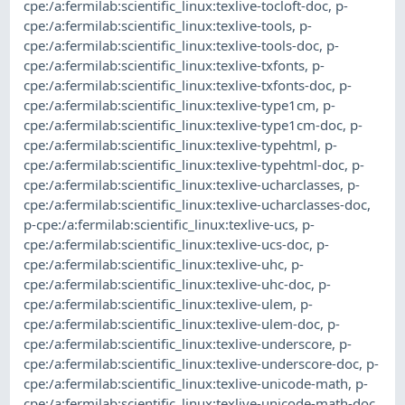
cpe:/a:fermilab:scientific_linux:texlive-tocloft-doc
,
p-
cpe:/a:fermilab:scientific_linux:texlive-tools
,
p-
cpe:/a:fermilab:scientific_linux:texlive-tools-doc
,
p-
cpe:/a:fermilab:scientific_linux:texlive-txfonts
,
p-
cpe:/a:fermilab:scientific_linux:texlive-txfonts-doc
,
p-
cpe:/a:fermilab:scientific_linux:texlive-type1cm
,
p-
cpe:/a:fermilab:scientific_linux:texlive-type1cm-doc
,
p-
cpe:/a:fermilab:scientific_linux:texlive-typehtml
,
p-
cpe:/a:fermilab:scientific_linux:texlive-typehtml-doc
,
p-
cpe:/a:fermilab:scientific_linux:texlive-ucharclasses
,
p-
cpe:/a:fermilab:scientific_linux:texlive-ucharclasses-doc
,
p-cpe:/a:fermilab:scientific_linux:texlive-ucs
,
p-
cpe:/a:fermilab:scientific_linux:texlive-ucs-doc
,
p-
cpe:/a:fermilab:scientific_linux:texlive-uhc
,
p-
cpe:/a:fermilab:scientific_linux:texlive-uhc-doc
,
p-
cpe:/a:fermilab:scientific_linux:texlive-ulem
,
p-
cpe:/a:fermilab:scientific_linux:texlive-ulem-doc
,
p-
cpe:/a:fermilab:scientific_linux:texlive-underscore
,
p-
cpe:/a:fermilab:scientific_linux:texlive-underscore-doc
,
p-
cpe:/a:fermilab:scientific_linux:texlive-unicode-math
,
p-
cpe:/a:fermilab:scientific_linux:texlive-unicode-math-doc
,