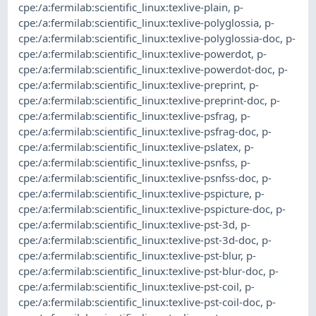
cpe:/a:fermilab:scientific_linux:texlive-plain
,
p-
cpe:/a:fermilab:scientific_linux:texlive-polyglossia
,
p-
cpe:/a:fermilab:scientific_linux:texlive-polyglossia-doc
,
p-
cpe:/a:fermilab:scientific_linux:texlive-powerdot
,
p-
cpe:/a:fermilab:scientific_linux:texlive-powerdot-doc
,
p-
cpe:/a:fermilab:scientific_linux:texlive-preprint
,
p-
cpe:/a:fermilab:scientific_linux:texlive-preprint-doc
,
p-
cpe:/a:fermilab:scientific_linux:texlive-psfrag
,
p-
cpe:/a:fermilab:scientific_linux:texlive-psfrag-doc
,
p-
cpe:/a:fermilab:scientific_linux:texlive-pslatex
,
p-
cpe:/a:fermilab:scientific_linux:texlive-psnfss
,
p-
cpe:/a:fermilab:scientific_linux:texlive-psnfss-doc
,
p-
cpe:/a:fermilab:scientific_linux:texlive-pspicture
,
p-
cpe:/a:fermilab:scientific_linux:texlive-pspicture-doc
,
p-
cpe:/a:fermilab:scientific_linux:texlive-pst-3d
,
p-
cpe:/a:fermilab:scientific_linux:texlive-pst-3d-doc
,
p-
cpe:/a:fermilab:scientific_linux:texlive-pst-blur
,
p-
cpe:/a:fermilab:scientific_linux:texlive-pst-blur-doc
,
p-
cpe:/a:fermilab:scientific_linux:texlive-pst-coil
,
p-
cpe:/a:fermilab:scientific_linux:texlive-pst-coil-doc
,
p-