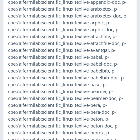
cpe:/a:fermilab:scientific_linux:texlive-appendix-doc
,
p-
cpe:/a:fermilab:scientific_linux:texlive-arabxetex
,
p-
cpe:/a:fermilab:scientific_linux:texlive-arabxetex-doc
,
p-
cpe:/a:fermilab:scientific_linux:texlive-arphic
,
p-
cpe:/a:fermilab:scientific_linux:texlive-arphic-doc
,
p-
cpe:/a:fermilab:scientific_linux:texlive-attachfile
,
p-
cpe:/a:fermilab:scientific_linux:texlive-attachfile-doc
,
p-
cpe:/a:fermilab:scientific_linux:texlive-avantgar
,
p-
cpe:/a:fermilab:scientific_linux:texlive-babel
,
p-
cpe:/a:fermilab:scientific_linux:texlive-babel-doc
,
p-
cpe:/a:fermilab:scientific_linux:texlive-babelbib
,
p-
cpe:/a:fermilab:scientific_linux:texlive-babelbib-doc
,
p-
cpe:/a:fermilab:scientific_linux:texlive-base
,
p-
cpe:/a:fermilab:scientific_linux:texlive-beamer
,
p-
cpe:/a:fermilab:scientific_linux:texlive-beamer-doc
,
p-
cpe:/a:fermilab:scientific_linux:texlive-bera
,
p-
cpe:/a:fermilab:scientific_linux:texlive-bera-doc
,
p-
cpe:/a:fermilab:scientific_linux:texlive-beton
,
p-
cpe:/a:fermilab:scientific_linux:texlive-beton-doc
,
p-
cpe:/a:fermilab:scientific_linux:texlive-bibtex
,
p-
cpe:/a:fermilab:scientific_linux:texlive-bibtex-bin
,
p-