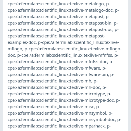
cpe:/a:fermilab:scientific_linux:texlive-metalogo
,
p-
cpe:/a:fermilab:scientific_linux:texlive-metalogo-doc
,
p-
cpe:/a:fermilab:scientific_linux:texlive-metapost
,
p-
cpe:/a:fermilab:scientific_linux:texlive-metapost-bin
,
p-
cpe:/a:fermilab:scientific_linux:texlive-metapost-doc
,
p-
cpe:/a:fermilab:scientific_linux:texlive-metapost-
examples-doc
,
p-cpe:/a:fermilab:scientific_linux:texlive-
mflogo
,
p-cpe:/a:fermilab:scientific_linux:texlive-mflogo-
doc
,
p-cpe:/a:fermilab:scientific_linux:texlive-mfnfss
,
p-
cpe:/a:fermilab:scientific_linux:texlive-mfnfss-doc
,
p-
cpe:/a:fermilab:scientific_linux:texlive-mfware
,
p-
cpe:/a:fermilab:scientific_linux:texlive-mfware-bin
,
p-
cpe:/a:fermilab:scientific_linux:texlive-mh
,
p-
cpe:/a:fermilab:scientific_linux:texlive-mh-doc
,
p-
cpe:/a:fermilab:scientific_linux:texlive-microtype
,
p-
cpe:/a:fermilab:scientific_linux:texlive-microtype-doc
,
p-
cpe:/a:fermilab:scientific_linux:texlive-misc
,
p-
cpe:/a:fermilab:scientific_linux:texlive-mnsymbol
,
p-
cpe:/a:fermilab:scientific_linux:texlive-mnsymbol-doc
,
p-
cpe:/a:fermilab:scientific_linux:texlive-mparhack
,
p-