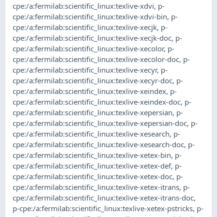
cpe:/a:fermilab:scientific_linux:texlive-xdvi
,
p-
cpe:/a:fermilab:scientific_linux:texlive-xdvi-bin
,
p-
cpe:/a:fermilab:scientific_linux:texlive-xecjk
,
p-
cpe:/a:fermilab:scientific_linux:texlive-xecjk-doc
,
p-
cpe:/a:fermilab:scientific_linux:texlive-xecolor
,
p-
cpe:/a:fermilab:scientific_linux:texlive-xecolor-doc
,
p-
cpe:/a:fermilab:scientific_linux:texlive-xecyr
,
p-
cpe:/a:fermilab:scientific_linux:texlive-xecyr-doc
,
p-
cpe:/a:fermilab:scientific_linux:texlive-xeindex
,
p-
cpe:/a:fermilab:scientific_linux:texlive-xeindex-doc
,
p-
cpe:/a:fermilab:scientific_linux:texlive-xepersian
,
p-
cpe:/a:fermilab:scientific_linux:texlive-xepersian-doc
,
p-
cpe:/a:fermilab:scientific_linux:texlive-xesearch
,
p-
cpe:/a:fermilab:scientific_linux:texlive-xesearch-doc
,
p-
cpe:/a:fermilab:scientific_linux:texlive-xetex-bin
,
p-
cpe:/a:fermilab:scientific_linux:texlive-xetex-def
,
p-
cpe:/a:fermilab:scientific_linux:texlive-xetex-doc
,
p-
cpe:/a:fermilab:scientific_linux:texlive-xetex-itrans
,
p-
cpe:/a:fermilab:scientific_linux:texlive-xetex-itrans-doc
,
p-cpe:/a:fermilab:scientific_linux:texlive-xetex-pstricks
,
p-