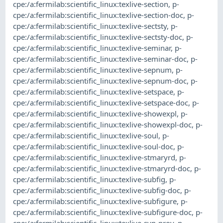
cpe:/a:fermilab:scientific_linux:texlive-section
,
p-
cpe:/a:fermilab:scientific_linux:texlive-section-doc
,
p-
cpe:/a:fermilab:scientific_linux:texlive-sectsty
,
p-
cpe:/a:fermilab:scientific_linux:texlive-sectsty-doc
,
p-
cpe:/a:fermilab:scientific_linux:texlive-seminar
,
p-
cpe:/a:fermilab:scientific_linux:texlive-seminar-doc
,
p-
cpe:/a:fermilab:scientific_linux:texlive-sepnum
,
p-
cpe:/a:fermilab:scientific_linux:texlive-sepnum-doc
,
p-
cpe:/a:fermilab:scientific_linux:texlive-setspace
,
p-
cpe:/a:fermilab:scientific_linux:texlive-setspace-doc
,
p-
cpe:/a:fermilab:scientific_linux:texlive-showexpl
,
p-
cpe:/a:fermilab:scientific_linux:texlive-showexpl-doc
,
p-
cpe:/a:fermilab:scientific_linux:texlive-soul
,
p-
cpe:/a:fermilab:scientific_linux:texlive-soul-doc
,
p-
cpe:/a:fermilab:scientific_linux:texlive-stmaryrd
,
p-
cpe:/a:fermilab:scientific_linux:texlive-stmaryrd-doc
,
p-
cpe:/a:fermilab:scientific_linux:texlive-subfig
,
p-
cpe:/a:fermilab:scientific_linux:texlive-subfig-doc
,
p-
cpe:/a:fermilab:scientific_linux:texlive-subfigure
,
p-
cpe:/a:fermilab:scientific_linux:texlive-subfigure-doc
,
p-
cpe:/a:fermilab:scientific_linux:texlive-svn-prov
,
p-