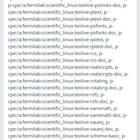
p-cpe:/a:fermilab:scientific_linux:texlive-pstricks-doc
,
p-
cpe:/a:fermilab:scientific_linux:texlive-ptext
,
p-
cpe:/a:fermilab:scientific_linux:texlive-ptext-doc
,
p-
cpe:/a:fermilab:scientific_linux:texlive-pxfonts
,
p-
cpe:/a:fermilab:scientific_linux:texlive-pxfonts-doc
,
p-
cpe:/a:fermilab:scientific_linux:texlive-qstest
,
p-
cpe:/a:fermilab:scientific_linux:texlive-qstest-doc
,
p-
cpe:/a:fermilab:scientific_linux:texlive-rcs
,
p-
cpe:/a:fermilab:scientific_linux:texlive-rcs-doc
,
p-
cpe:/a:fermilab:scientific_linux:texlive-realscripts
,
p-
cpe:/a:fermilab:scientific_linux:texlive-realscripts-doc
,
p-
cpe:/a:fermilab:scientific_linux:texlive-rotating
,
p-
cpe:/a:fermilab:scientific_linux:texlive-rotating-doc
,
p-
cpe:/a:fermilab:scientific_linux:texlive-rsfs
,
p-
cpe:/a:fermilab:scientific_linux:texlive-rsfs-doc
,
p-
cpe:/a:fermilab:scientific_linux:texlive-sansmath
,
p-
cpe:/a:fermilab:scientific_linux:texlive-sansmath-doc
,
p-
cpe:/a:fermilab:scientific_linux:texlive-sauerj
,
p-
cpe:/a:fermilab:scientific_linux:texlive-sauerj-doc
,
p-
cpe:/a:fermilab:scientific_linux:texlive-scheme-basic
,
p-