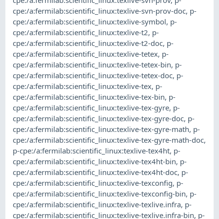
cpe:/a:fermilab:scientific_linux:texlive-svn-prov-doc
,
p-
cpe:/a:fermilab:scientific_linux:texlive-symbol
,
p-
cpe:/a:fermilab:scientific_linux:texlive-t2
,
p-
cpe:/a:fermilab:scientific_linux:texlive-t2-doc
,
p-
cpe:/a:fermilab:scientific_linux:texlive-tetex
,
p-
cpe:/a:fermilab:scientific_linux:texlive-tetex-bin
,
p-
cpe:/a:fermilab:scientific_linux:texlive-tetex-doc
,
p-
cpe:/a:fermilab:scientific_linux:texlive-tex
,
p-
cpe:/a:fermilab:scientific_linux:texlive-tex-bin
,
p-
cpe:/a:fermilab:scientific_linux:texlive-tex-gyre
,
p-
cpe:/a:fermilab:scientific_linux:texlive-tex-gyre-doc
,
p-
cpe:/a:fermilab:scientific_linux:texlive-tex-gyre-math
,
p-
cpe:/a:fermilab:scientific_linux:texlive-tex-gyre-math-doc
,
p-cpe:/a:fermilab:scientific_linux:texlive-tex4ht
,
p-
cpe:/a:fermilab:scientific_linux:texlive-tex4ht-bin
,
p-
cpe:/a:fermilab:scientific_linux:texlive-tex4ht-doc
,
p-
cpe:/a:fermilab:scientific_linux:texlive-texconfig
,
p-
cpe:/a:fermilab:scientific_linux:texlive-texconfig-bin
,
p-
cpe:/a:fermilab:scientific_linux:texlive-texlive.infra
,
p-
cpe:/a:fermilab:scientific_linux:texlive-texlive.infra-bin
,
p-