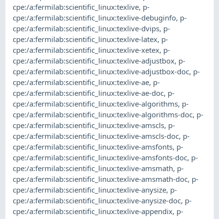
cpe:/a:fermilab:scientific_linux:texlive
,
p-
cpe:/a:fermilab:scientific_linux:texlive-debuginfo
,
p-
cpe:/a:fermilab:scientific_linux:texlive-dvips
,
p-
cpe:/a:fermilab:scientific_linux:texlive-latex
,
p-
cpe:/a:fermilab:scientific_linux:texlive-xetex
,
p-
cpe:/a:fermilab:scientific_linux:texlive-adjustbox
,
p-
cpe:/a:fermilab:scientific_linux:texlive-adjustbox-doc
,
p-
cpe:/a:fermilab:scientific_linux:texlive-ae
,
p-
cpe:/a:fermilab:scientific_linux:texlive-ae-doc
,
p-
cpe:/a:fermilab:scientific_linux:texlive-algorithms
,
p-
cpe:/a:fermilab:scientific_linux:texlive-algorithms-doc
,
p-
cpe:/a:fermilab:scientific_linux:texlive-amscls
,
p-
cpe:/a:fermilab:scientific_linux:texlive-amscls-doc
,
p-
cpe:/a:fermilab:scientific_linux:texlive-amsfonts
,
p-
cpe:/a:fermilab:scientific_linux:texlive-amsfonts-doc
,
p-
cpe:/a:fermilab:scientific_linux:texlive-amsmath
,
p-
cpe:/a:fermilab:scientific_linux:texlive-amsmath-doc
,
p-
cpe:/a:fermilab:scientific_linux:texlive-anysize
,
p-
cpe:/a:fermilab:scientific_linux:texlive-anysize-doc
,
p-
cpe:/a:fermilab:scientific_linux:texlive-appendix
,
p-