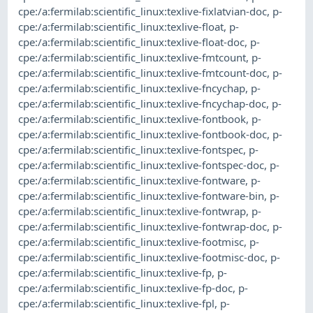
cpe:/a:fermilab:scientific_linux:texlive-fixlatvian-doc
,
p-
cpe:/a:fermilab:scientific_linux:texlive-float
,
p-
cpe:/a:fermilab:scientific_linux:texlive-float-doc
,
p-
cpe:/a:fermilab:scientific_linux:texlive-fmtcount
,
p-
cpe:/a:fermilab:scientific_linux:texlive-fmtcount-doc
,
p-
cpe:/a:fermilab:scientific_linux:texlive-fncychap
,
p-
cpe:/a:fermilab:scientific_linux:texlive-fncychap-doc
,
p-
cpe:/a:fermilab:scientific_linux:texlive-fontbook
,
p-
cpe:/a:fermilab:scientific_linux:texlive-fontbook-doc
,
p-
cpe:/a:fermilab:scientific_linux:texlive-fontspec
,
p-
cpe:/a:fermilab:scientific_linux:texlive-fontspec-doc
,
p-
cpe:/a:fermilab:scientific_linux:texlive-fontware
,
p-
cpe:/a:fermilab:scientific_linux:texlive-fontware-bin
,
p-
cpe:/a:fermilab:scientific_linux:texlive-fontwrap
,
p-
cpe:/a:fermilab:scientific_linux:texlive-fontwrap-doc
,
p-
cpe:/a:fermilab:scientific_linux:texlive-footmisc
,
p-
cpe:/a:fermilab:scientific_linux:texlive-footmisc-doc
,
p-
cpe:/a:fermilab:scientific_linux:texlive-fp
,
p-
cpe:/a:fermilab:scientific_linux:texlive-fp-doc
,
p-
cpe:/a:fermilab:scientific_linux:texlive-fpl
,
p-