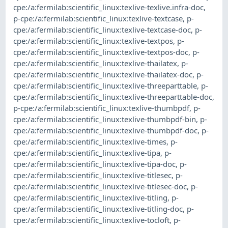
cpe:/a:fermilab:scientific_linux:texlive-texlive.infra-doc
,
p-cpe:/a:fermilab:scientific_linux:texlive-textcase
,
p-
cpe:/a:fermilab:scientific_linux:texlive-textcase-doc
,
p-
cpe:/a:fermilab:scientific_linux:texlive-textpos
,
p-
cpe:/a:fermilab:scientific_linux:texlive-textpos-doc
,
p-
cpe:/a:fermilab:scientific_linux:texlive-thailatex
,
p-
cpe:/a:fermilab:scientific_linux:texlive-thailatex-doc
,
p-
cpe:/a:fermilab:scientific_linux:texlive-threeparttable
,
p-
cpe:/a:fermilab:scientific_linux:texlive-threeparttable-doc
,
p-cpe:/a:fermilab:scientific_linux:texlive-thumbpdf
,
p-
cpe:/a:fermilab:scientific_linux:texlive-thumbpdf-bin
,
p-
cpe:/a:fermilab:scientific_linux:texlive-thumbpdf-doc
,
p-
cpe:/a:fermilab:scientific_linux:texlive-times
,
p-
cpe:/a:fermilab:scientific_linux:texlive-tipa
,
p-
cpe:/a:fermilab:scientific_linux:texlive-tipa-doc
,
p-
cpe:/a:fermilab:scientific_linux:texlive-titlesec
,
p-
cpe:/a:fermilab:scientific_linux:texlive-titlesec-doc
,
p-
cpe:/a:fermilab:scientific_linux:texlive-titling
,
p-
cpe:/a:fermilab:scientific_linux:texlive-titling-doc
,
p-
cpe:/a:fermilab:scientific_linux:texlive-tocloft
,
p-