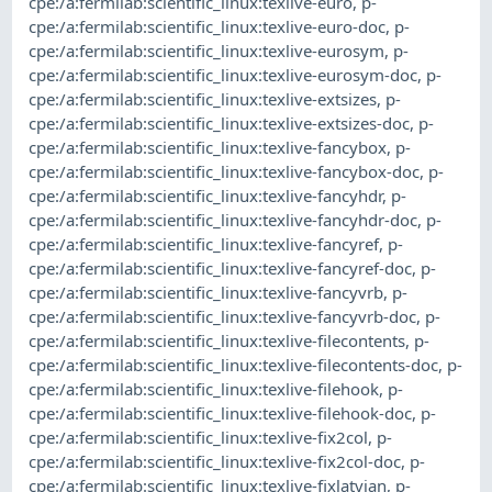
cpe:/a:fermilab:scientific_linux:texlive-euro
,
p-
cpe:/a:fermilab:scientific_linux:texlive-euro-doc
,
p-
cpe:/a:fermilab:scientific_linux:texlive-eurosym
,
p-
cpe:/a:fermilab:scientific_linux:texlive-eurosym-doc
,
p-
cpe:/a:fermilab:scientific_linux:texlive-extsizes
,
p-
cpe:/a:fermilab:scientific_linux:texlive-extsizes-doc
,
p-
cpe:/a:fermilab:scientific_linux:texlive-fancybox
,
p-
cpe:/a:fermilab:scientific_linux:texlive-fancybox-doc
,
p-
cpe:/a:fermilab:scientific_linux:texlive-fancyhdr
,
p-
cpe:/a:fermilab:scientific_linux:texlive-fancyhdr-doc
,
p-
cpe:/a:fermilab:scientific_linux:texlive-fancyref
,
p-
cpe:/a:fermilab:scientific_linux:texlive-fancyref-doc
,
p-
cpe:/a:fermilab:scientific_linux:texlive-fancyvrb
,
p-
cpe:/a:fermilab:scientific_linux:texlive-fancyvrb-doc
,
p-
cpe:/a:fermilab:scientific_linux:texlive-filecontents
,
p-
cpe:/a:fermilab:scientific_linux:texlive-filecontents-doc
,
p-
cpe:/a:fermilab:scientific_linux:texlive-filehook
,
p-
cpe:/a:fermilab:scientific_linux:texlive-filehook-doc
,
p-
cpe:/a:fermilab:scientific_linux:texlive-fix2col
,
p-
cpe:/a:fermilab:scientific_linux:texlive-fix2col-doc
,
p-
cpe:/a:fermilab:scientific_linux:texlive-fixlatvian
,
p-