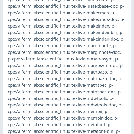
cpe:/a:fermilab:scientific_linux:texlive-luatexbase-doc
,
p-
cpe:/a:fermilab:scientific_linux:texlive-makecmds
,
p-
cpe:/a:fermilab:scientific_linux:texlive-makecmds-doc
,
p-
cpe:/a:fermilab:scientific_linux:texlive-makeindex
,
p-
cpe:/a:fermilab:scientific_linux:texlive-makeindex-bin
,
p-
cpe:/a:fermilab:scientific_linux:texlive-makeindex-doc
,
p-
cpe:/a:fermilab:scientific_linux:texlive-marginnote
,
p-
cpe:/a:fermilab:scientific_linux:texlive-marginnote-doc
,
p-cpe:/a:fermilab:scientific_linux:texlive-marvosym
,
p-
cpe:/a:fermilab:scientific_linux:texlive-marvosym-doc
,
p-
cpe:/a:fermilab:scientific_linux:texlive-mathpazo
,
p-
cpe:/a:fermilab:scientific_linux:texlive-mathpazo-doc
,
p-
cpe:/a:fermilab:scientific_linux:texlive-mathspec
,
p-
cpe:/a:fermilab:scientific_linux:texlive-mathspec-doc
,
p-
cpe:/a:fermilab:scientific_linux:texlive-mdwtools
,
p-
cpe:/a:fermilab:scientific_linux:texlive-mdwtools-doc
,
p-
cpe:/a:fermilab:scientific_linux:texlive-memoir
,
p-
cpe:/a:fermilab:scientific_linux:texlive-memoir-doc
,
p-
cpe:/a:fermilab:scientific_linux:texlive-metafont
,
p-
cpe:/a:fermilab:scientific_linux:texlive-metafont-bin
,
p-