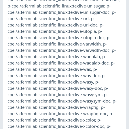
p-cpe:/a:fermilab:scientific_linux:texlive-unisugar
,
p-
cpe:/a:fermilab:scientific_linux:texlive-unisugar-doc
,
p-
cpe:/a:fermilab:scientific_linux:texlive-url
,
p-
cpe:/a:fermilab:scientific_linux:texlive-url-doc
,
p-
cpe:/a:fermilab:scientific_linux:texlive-utopia
,
p-
cpe:/a:fermilab:scientific_linux:texlive-utopia-doc
,
p-
cpe:/a:fermilab:scientific_linux:texlive-varwidth
,
p-
cpe:/a:fermilab:scientific_linux:texlive-varwidth-doc
,
p-
cpe:/a:fermilab:scientific_linux:texlive-wadalab
,
p-
cpe:/a:fermilab:scientific_linux:texlive-wadalab-doc
,
p-
cpe:/a:fermilab:scientific_linux:texlive-was
,
p-
cpe:/a:fermilab:scientific_linux:texlive-was-doc
,
p-
cpe:/a:fermilab:scientific_linux:texlive-wasy
,
p-
cpe:/a:fermilab:scientific_linux:texlive-wasy-doc
,
p-
cpe:/a:fermilab:scientific_linux:texlive-wasysym
,
p-
cpe:/a:fermilab:scientific_linux:texlive-wasysym-doc
,
p-
cpe:/a:fermilab:scientific_linux:texlive-wrapfig
,
p-
cpe:/a:fermilab:scientific_linux:texlive-wrapfig-doc
,
p-
cpe:/a:fermilab:scientific_linux:texlive-xcolor
,
p-
cpe:/a:fermilab:scientific_linux:texlive-xcolor-doc
,
p-