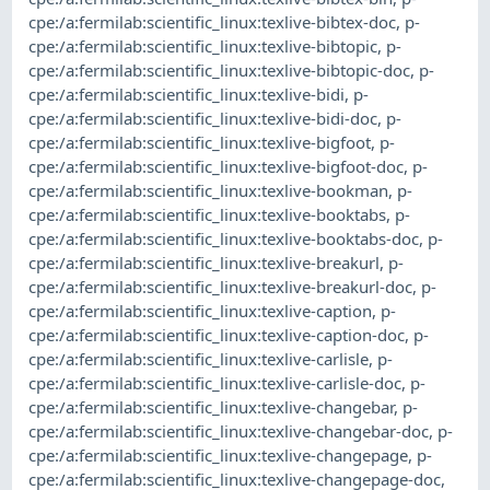
cpe:/a:fermilab:scientific_linux:texlive-bibtex-doc
,
p-
cpe:/a:fermilab:scientific_linux:texlive-bibtopic
,
p-
cpe:/a:fermilab:scientific_linux:texlive-bibtopic-doc
,
p-
cpe:/a:fermilab:scientific_linux:texlive-bidi
,
p-
cpe:/a:fermilab:scientific_linux:texlive-bidi-doc
,
p-
cpe:/a:fermilab:scientific_linux:texlive-bigfoot
,
p-
cpe:/a:fermilab:scientific_linux:texlive-bigfoot-doc
,
p-
cpe:/a:fermilab:scientific_linux:texlive-bookman
,
p-
cpe:/a:fermilab:scientific_linux:texlive-booktabs
,
p-
cpe:/a:fermilab:scientific_linux:texlive-booktabs-doc
,
p-
cpe:/a:fermilab:scientific_linux:texlive-breakurl
,
p-
cpe:/a:fermilab:scientific_linux:texlive-breakurl-doc
,
p-
cpe:/a:fermilab:scientific_linux:texlive-caption
,
p-
cpe:/a:fermilab:scientific_linux:texlive-caption-doc
,
p-
cpe:/a:fermilab:scientific_linux:texlive-carlisle
,
p-
cpe:/a:fermilab:scientific_linux:texlive-carlisle-doc
,
p-
cpe:/a:fermilab:scientific_linux:texlive-changebar
,
p-
cpe:/a:fermilab:scientific_linux:texlive-changebar-doc
,
p-
cpe:/a:fermilab:scientific_linux:texlive-changepage
,
p-
cpe:/a:fermilab:scientific_linux:texlive-changepage-doc
,