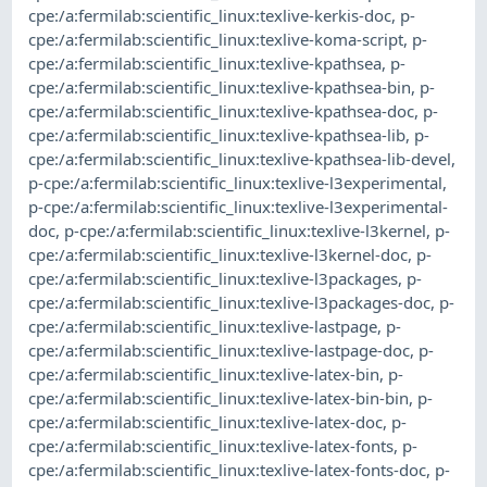
cpe:/a:fermilab:scientific_linux:texlive-kerkis-doc
,
p-
cpe:/a:fermilab:scientific_linux:texlive-koma-script
,
p-
cpe:/a:fermilab:scientific_linux:texlive-kpathsea
,
p-
cpe:/a:fermilab:scientific_linux:texlive-kpathsea-bin
,
p-
cpe:/a:fermilab:scientific_linux:texlive-kpathsea-doc
,
p-
cpe:/a:fermilab:scientific_linux:texlive-kpathsea-lib
,
p-
cpe:/a:fermilab:scientific_linux:texlive-kpathsea-lib-devel
,
p-cpe:/a:fermilab:scientific_linux:texlive-l3experimental
,
p-cpe:/a:fermilab:scientific_linux:texlive-l3experimental-
doc
,
p-cpe:/a:fermilab:scientific_linux:texlive-l3kernel
,
p-
cpe:/a:fermilab:scientific_linux:texlive-l3kernel-doc
,
p-
cpe:/a:fermilab:scientific_linux:texlive-l3packages
,
p-
cpe:/a:fermilab:scientific_linux:texlive-l3packages-doc
,
p-
cpe:/a:fermilab:scientific_linux:texlive-lastpage
,
p-
cpe:/a:fermilab:scientific_linux:texlive-lastpage-doc
,
p-
cpe:/a:fermilab:scientific_linux:texlive-latex-bin
,
p-
cpe:/a:fermilab:scientific_linux:texlive-latex-bin-bin
,
p-
cpe:/a:fermilab:scientific_linux:texlive-latex-doc
,
p-
cpe:/a:fermilab:scientific_linux:texlive-latex-fonts
,
p-
cpe:/a:fermilab:scientific_linux:texlive-latex-fonts-doc
,
p-