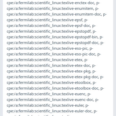
cpe:/a:fermilab:scientific_linux:texlive-enctex-doc
,
p-
cpe:/a:fermilab:scientific_linux:texlive-enumitem
,
p-
cpe:/a:fermilab:scientific_linux:texlive-enumitem-doc
,
p-
cpe:/a:fermilab:scientific_linux:texlive-epsf
,
p-
cpe:/a:fermilab:scientific_linux:texlive-epsf-doc
,
p-
cpe:/a:fermilab:scientific_linux:texlive-epstopdf
,
p-
cpe:/a:fermilab:scientific_linux:texlive-epstopdf-bin
,
p-
cpe:/a:fermilab:scientific_linux:texlive-epstopdf-doc
,
p-
cpe:/a:fermilab:scientific_linux:texlive-eso-pic
,
p-
cpe:/a:fermilab:scientific_linux:texlive-eso-pic-doc
,
p-
cpe:/a:fermilab:scientific_linux:texlive-etex
,
p-
cpe:/a:fermilab:scientific_linux:texlive-etex-doc
,
p-
cpe:/a:fermilab:scientific_linux:texlive-etex-pkg
,
p-
cpe:/a:fermilab:scientific_linux:texlive-etex-pkg-doc
,
p-
cpe:/a:fermilab:scientific_linux:texlive-etoolbox
,
p-
cpe:/a:fermilab:scientific_linux:texlive-etoolbox-doc
,
p-
cpe:/a:fermilab:scientific_linux:texlive-euenc
,
p-
cpe:/a:fermilab:scientific_linux:texlive-euenc-doc
,
p-
cpe:/a:fermilab:scientific_linux:texlive-euler
,
p-
cpe:/a:fermilab:scientific_linux:texlive-euler-doc
,
p-