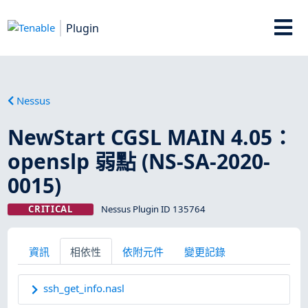
Plugin
Nessus
NewStart CGSL MAIN 4.05：
openslp 弱點 (NS-SA-2020-
0015)
CRITICAL
Nessus Plugin ID 135764
資訊
相依性
依附元件
變更記錄
ssh_get_info.nasl