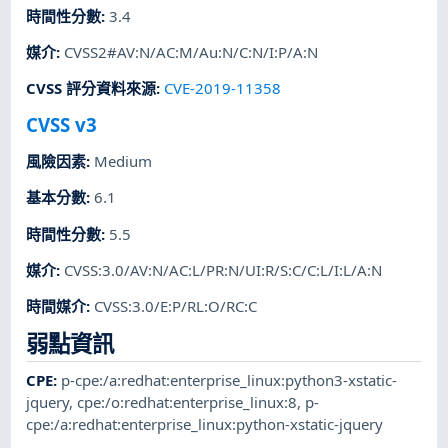
時間性分數
:
3.4
媒介
:
CVSS2#AV:N/AC:M/Au:N/C:N/I:P/A:N
CVSS 評分資料來源
:
CVE-2019-11358
CVSS v3
風險因素
:
Medium
基本分數
:
6.1
時間性分數
:
5.5
媒介
:
CVSS:3.0/AV:N/AC:L/PR:N/UI:R/S:C/C:L/I:L/A:N
時間媒介
:
CVSS:3.0/E:P/RL:O/RC:C
弱點資訊
CPE
:
p-cpe:/a:redhat:enterprise_linux:python3-xstatic-
jquery
,
cpe:/o:redhat:enterprise_linux:8
,
p-
cpe:/a:redhat:enterprise_linux:python-xstatic-jquery