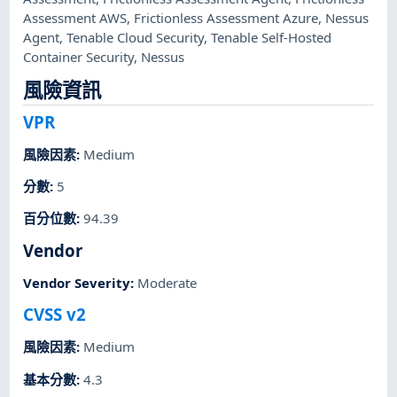
Assessment AWS
,
Frictionless Assessment Azure
,
Nessus
Agent
,
Tenable Cloud Security
,
Tenable Self-Hosted
Container Security
,
Nessus
風險資訊
VPR
風險因素
:
Medium
分數
:
5
百分位數
:
94.39
Vendor
Vendor Severity
:
Moderate
CVSS v2
風險因素
:
Medium
基本分數
:
4.3