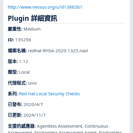
http://www.nessus.org/u?d13865b1
Plugin 詳細資訊
嚴重性
:
Medium
ID
:
135256
檔案名稱
:
redhat-RHSA-2020-1325.nasl
版本
:
1.12
類型
:
Local
代理程式
:
unix
系列
:
Red Hat Local Security Checks
已發布
:
2020/4/7
已更新
:
2024/11/7
支援的感應器
:
Agentless Assessment
,
Continuous
Assessment
,
Frictionless Assessment Agent
,
Frictionless