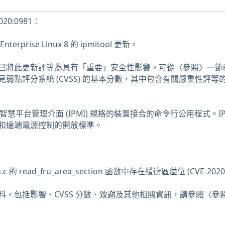
20:0981：
erprise Linux 8 的 ipmitool 更新。
性團隊已將此更新評等為具有「重要」安全性影響。可從〈參照〉一節的
弱點評分系統 (CVSS) 的基本分數，其中包含有關嚴重性評等
支援智慧平台管理介面 (IPMI) 規格的裝置接合的命令行公用程式。IP
和遠端電源控制的開放標準。
_fru.c 的 read_fru_area_section 函數中存在緩衝區溢位 (CVE-2020
料，包括影響、CVSS 分數、致謝及其他相關資訊，請參閱〈參