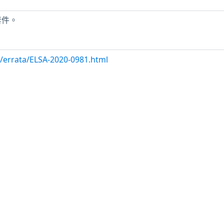
 套件。
m/errata/ELSA-2020-0981.html