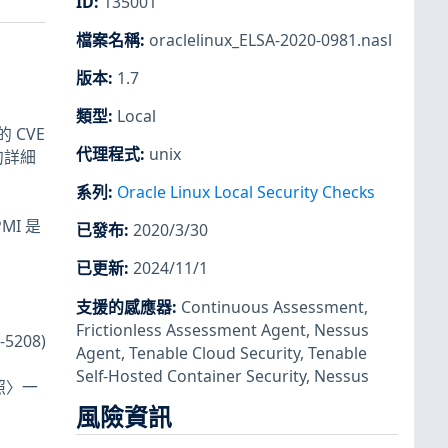
ID
:
135001
檔案名稱
:
oraclelinux_ELSA-2020-0981.nasl
版本
:
1.7
類型
:
Local
 CVE
代理程式
:
unix
的詳細
系列
:
Oracle Linux Local Security Checks
MI 是
已發布
:
2020/3/30
已更新
:
2024/11/1
支援的感應器
:
Continuous Assessment
,
Frictionless Assessment Agent
,
Nessus
-5208)
Agent
,
Tenable Cloud Security
,
Tenable
Self-Hosted Container Security
,
Nessus
照〉一
風險資訊