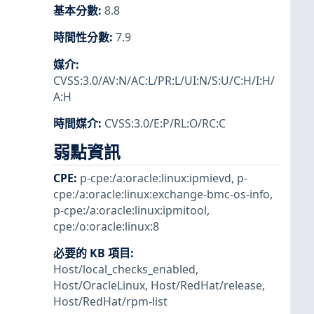
基本分數
:
8.8
時間性分數
:
7.9
媒介
:
CVSS:3.0/AV:N/AC:L/PR:L/UI:N/S:U/C:H/I:H/
A:H
時間媒介
:
CVSS:3.0/E:P/RL:O/RC:C
弱點資訊
CPE
:
p-cpe:/a:oracle:linux:ipmievd
,
p-
cpe:/a:oracle:linux:exchange-bmc-os-info
,
p-cpe:/a:oracle:linux:ipmitool
,
cpe:/o:oracle:linux:8
必要的 KB 項目
:
Host/local_checks_enabled
,
Host/OracleLinux
,
Host/RedHat/release
,
Host/RedHat/rpm-list