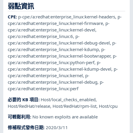
弱點資訊
CPE
:
p-cpe:/a:redhat:enterprise_linux:kernel-headers
,
p-
cpe:/a:redhat:enterprise_linux:kernel-firmware
,
p-
cpe:/a:redhat:enterprise_linux:kernel-devel
,
cpe:/o:redhat:enterprise_linux:6
,
p-
cpe:/a:redhat:enterprise_linux:kernel-debug-devel
,
p-
cpe:/a:redhat:enterprise_linux:kernel-kdump
,
p-
cpe:/a:redhat:enterprise_linux:kernel-bootwrapper
,
p-
cpe:/a:redhat:enterprise_linux:python-perf
,
p-
cpe:/a:redhat:enterprise_linux:kernel-kdump-devel
,
p-
cpe:/a:redhat:enterprise_linux:kernel
,
p-
cpe:/a:redhat:enterprise_linux:kernel-debug
,
p-
cpe:/a:redhat:enterprise_linux:perf
必要的 KB 項目
:
Host/local_checks_enabled
,
Host/RedHat/release
,
Host/RedHat/rpm-list
,
Host/cpu
可輕鬆利用
:
No known exploits are available
修補程式發佈日期
:
2020/3/11