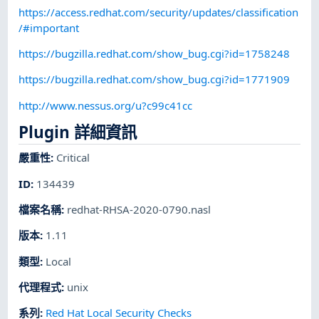
https://access.redhat.com/security/updates/classification
/#important
https://bugzilla.redhat.com/show_bug.cgi?id=1758248
https://bugzilla.redhat.com/show_bug.cgi?id=1771909
http://www.nessus.org/u?c99c41cc
Plugin 詳細資訊
嚴重性
:
Critical
ID
:
134439
檔案名稱
:
redhat-RHSA-2020-0790.nasl
版本
:
1.11
類型
:
Local
代理程式
:
unix
系列
:
Red Hat Local Security Checks