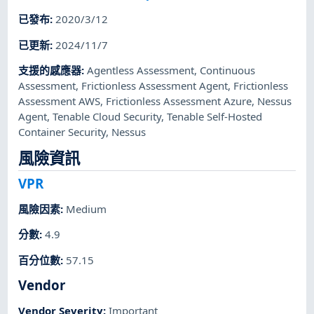
已發布
:
2020/3/12
已更新
:
2024/11/7
支援的感應器
:
Agentless Assessment
,
Continuous
Assessment
,
Frictionless Assessment Agent
,
Frictionless
Assessment AWS
,
Frictionless Assessment Azure
,
Nessus
Agent
,
Tenable Cloud Security
,
Tenable Self-Hosted
Container Security
,
Nessus
風險資訊
VPR
風險因素
:
Medium
分數
:
4.9
百分位數
:
57.15
Vendor
Vendor Severity
:
Important