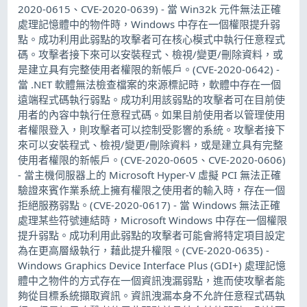
2020-0615、CVE-2020-0639) - 當 Win32k 元件無法正確
處理記憶體中的物件時，Windows 中存在一個權限提升弱
點。成功利用此弱點的攻擊者可在核心模式中執行任意程式
碼。攻擊者接下來可以安裝程式、檢視/變更/刪除資料，或
是建立具有完整使用者權限的新帳戶。(CVE-2020-0642) -
當 .NET 軟體無法檢查檔案的來源標記時，軟體中存在一個
遠端程式碼執行弱點。成功利用該弱點的攻擊者可在目前使
用者的內容中執行任意程式碼。如果目前使用者以管理使用
者權限登入，則攻擊者可以控制受影響的系統。攻擊者接下
來可以安裝程式、檢視/變更/刪除資料，或是建立具有完整
使用者權限的新帳戶。(CVE-2020-0605、CVE-2020-0606)
- 當主機伺服器上的 Microsoft Hyper-V 虛擬 PCI 無法正確
驗證來賓作業系統上擁有權限之使用者的輸入時，存在一個
拒絕服務弱點。(CVE-2020-0617) - 當 Windows 無法正確
處理某些符號連結時，Microsoft Windows 中存在一個權限
提升弱點。成功利用此弱點的攻擊者可能會將特定項目設定
為在更高層級執行，藉此提升權限。(CVE-2020-0635) -
Windows Graphics Device Interface Plus (GDI+) 處理記憶
體中之物件的方式存在一個資訊洩漏弱點，進而使攻擊者能
夠從目標系統擷取資訊。資訊洩漏本身不允許任意程式碼執