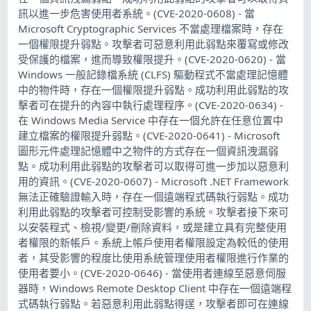
訊以進一步危害使用者系統。(CVE-2020-0608) - 當
Microsoft Cryptographic Services 不當處理檔案時，存在
一個權限提升弱點。攻擊者可惡意利用此弱點來覆寫或修改
受保護的檔案，進而導致權限提升。(CVE-2020-0620) - 當
Windows 一般記錄檔系統 (CLFS) 驅動程式不當處理記憶體
中的物件時，存在一個權限提升弱點。成功利用此弱點的攻
擊者可在提升的內容中執行處理程序。(CVE-2020-0634) -
在 Windows Media Service 中存在一個允許在任意位置中
建立檔案的權限提升弱點。(CVE-2020-0641) - Microsoft
圖形元件處理記憶體中之物件的方式存在一個資訊洩漏弱
點。成功利用此弱點的攻擊者可以取得可進一步加以惡意利
用的資訊。(CVE-2020-0607) - Microsoft .NET Framework
無法正確驗證輸入時，存在一個遠端程式碼執行弱點。成功
利用此弱點的攻擊者可控制受影響的系統。攻擊者接下來可
以安裝程式、檢視/變更/刪除資料，或是建立具有完整使用
者權限的新帳戶。系統上帳戶使用者權限設定為較低的使用
者，其受影響的程度比使用系統管理使用者權限進行作業的
使用者要小。(CVE-2020-0646) - 當使用者連線至惡意伺服
器時，Windows Remote Desktop Client 中存在一個遠端程
式碼執行弱點。若惡意利用此弱點得逞，攻擊者即可在連線