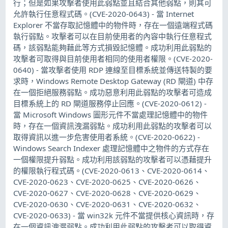
行；但是如果攻擊者使用此弱點並且結合其他弱點，則其可
允許執行任意程式碼。(CVE-2020-0643) - 當 Internet
Explorer 不當存取記憶體中的物件時，存在一個遠端程式碼
執行弱點。攻擊者可以在目前使用者的內容中執行任意程式
碼，該弱點能夠藉此等方式損毀記憶體。成功利用此弱點的
攻擊者可取得與目前使用者相同的使用者權限。(CVE-2020-
0640) - 當攻擊者使用 RDP 連線至目標系統並傳送特製的要
求時，Windows Remote Desktop Gateway (RD 閘道) 中存
在一個拒絕服務弱點。成功惡意利用此弱點的攻擊者可造成
目標系統上的 RD 閘道服務停止回應。(CVE-2020-0612) -
當 Microsoft Windows 圖形元件不當處理記憶體中的物件
時，存在一個資訊洩漏弱點。成功利用此弱點的攻擊者可以
取得資訊以進一步危害使用者系統。(CVE-2020-0622) -
Windows Search Indexer 處理記憶體中之物件的方式存在
一個權限提升弱點。成功利用該弱點的攻擊者可以憑藉提升
的權限執行程式碼。(CVE-2020-0613、CVE-2020-0614、
CVE-2020-0623、CVE-2020-0625、CVE-2020-0626、
CVE-2020-0627、CVE-2020-0628、CVE-2020-0629、
CVE-2020-0630、CVE-2020-0631、CVE-2020-0632、
CVE-2020-0633) - 當 win32k 元件不當提供核心資訊時，存
在一個資訊洩漏弱點。成功利用此弱點的攻擊者可以取得資