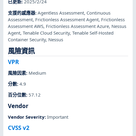
已更新
:
2025/2/24
支援的感應器
:
Agentless Assessment
,
Continuous
Assessment
,
Frictionless Assessment Agent
,
Frictionless
Assessment AWS
,
Frictionless Assessment Azure
,
Nessus
Agent
,
Tenable Cloud Security
,
Tenable Self-Hosted
Container Security
,
Nessus
風險資訊
VPR
風險因素
:
Medium
分數
:
4.9
百分位數
:
57.12
Vendor
Vendor Severity
:
Important
CVSS v2