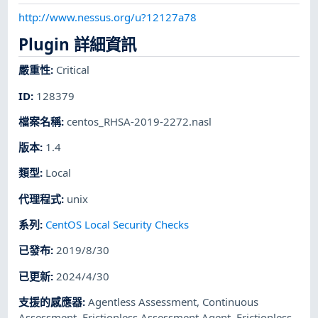
http://www.nessus.org/u?12127a78
Plugin 詳細資訊
嚴重性
:
Critical
ID
:
128379
檔案名稱
:
centos_RHSA-2019-2272.nasl
版本
:
1.4
類型
:
Local
代理程式
:
unix
系列
:
CentOS Local Security Checks
已發布
:
2019/8/30
已更新
:
2024/4/30
支援的感應器
:
Agentless Assessment
,
Continuous
Assessment
,
Frictionless Assessment Agent
,
Frictionless