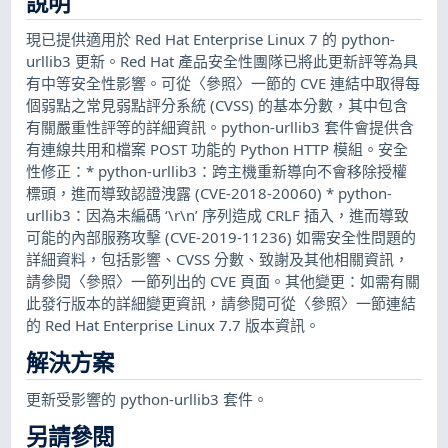
說明
現已提供適用於 Red Hat Enterprise Linux 7 的 python-
urllib3 更新。Red Hat 產品安全性團隊已將此更新評等為具
有中等安全性影響。可從〈參照〉一節的 CVE 連結中取得每
個弱點之常見弱點評分系統 (CVSS) 的基本分數，其中包含
有關嚴重性評等的詳細資訊。python-urllib3 套件會提供含
有連線共用和檔案 POST 功能的 Python HTTP 模組。安全
性修正：* python-urllib3：跨主機重新導向不會移除授權
標頭，進而導致認證洩露 (CVE-2018-20060) * python-
urllib3：因為未編碼 ‘\r\n’ 序列造成 CRLF 插入，進而導致
可能的內部服務攻擊 (CVE-2019-11236) 如需安全性問題的
詳細資料，包括影響、CVSS 分數、致謝及其他相關資訊，
請參閱〈參照〉一節列出的 CVE 頁面。其他變更：如需有關
此發行版本的詳細變更資訊，請參閱可從〈參照〉一節連結
的 Red Hat Enterprise Linux 7.7 版本資訊。
解決方案
更新受影響的 python-urllib3 套件。
另請參閱