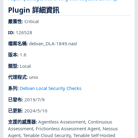
Plugin 詳細資訊
嚴重性
:
Critical
ID
:
126528
檔案名稱
:
debian_DLA-1849.nasl
版本
:
1.6
類型
:
Local
代理程式
:
unix
系列
:
Debian Local Security Checks
已發布
:
2019/7/9
已更新
:
2024/5/10
支援的感應器
:
Agentless Assessment
,
Continuous
Assessment
,
Frictionless Assessment Agent
,
Nessus
Agent
,
Tenable Cloud Security
,
Tenable Self-Hosted