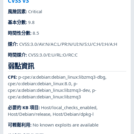
CVSS v3
風險因素
:
Critical
基本分數
:
9.8
時間性分數
:
8.5
媒介
:
CVSS:3.0/AV:N/AC:L/PR:N/UI:N/S:U/C:H/I:H/A:H
時間媒介
:
CVSS:3.0/E:U/RL:O/RC:C
弱點資訊
CPE
:
p-cpe:/a:debian:debian_linux:libzmq3-dbg
,
cpe:/o:debian:debian_linux:8.0
,
p-
cpe:/a:debian:debian_linux:libzmq3-dev
,
p-
cpe:/a:debian:debian_linux:libzmq3
必要的 KB 項目
:
Host/local_checks_enabled
,
Host/Debian/release
,
Host/Debian/dpkg-l
可輕鬆利用
:
No known exploits are available