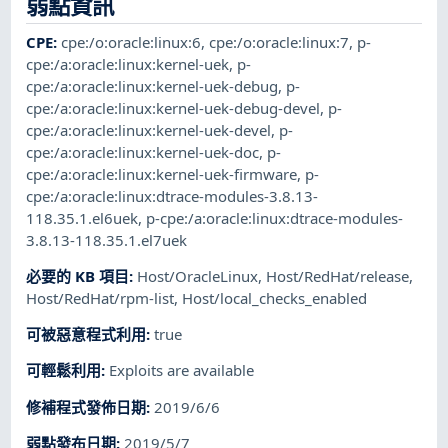
弱點資訊
CPE
:
cpe:/o:oracle:linux:6
,
cpe:/o:oracle:linux:7
,
p-
cpe:/a:oracle:linux:kernel-uek
,
p-
cpe:/a:oracle:linux:kernel-uek-debug
,
p-
cpe:/a:oracle:linux:kernel-uek-debug-devel
,
p-
cpe:/a:oracle:linux:kernel-uek-devel
,
p-
cpe:/a:oracle:linux:kernel-uek-doc
,
p-
cpe:/a:oracle:linux:kernel-uek-firmware
,
p-
cpe:/a:oracle:linux:dtrace-modules-3.8.13-
118.35.1.el6uek
,
p-cpe:/a:oracle:linux:dtrace-modules-
3.8.13-118.35.1.el7uek
必要的 KB 項目
:
Host/OracleLinux
,
Host/RedHat/release
,
Host/RedHat/rpm-list
,
Host/local_checks_enabled
可被惡意程式利用
:
true
可輕鬆利用
:
Exploits are available
修補程式發佈日期
:
2019/6/6
弱點發布日期
:
2019/5/7