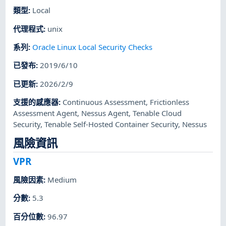
類型
:
Local
代理程式
:
unix
系列
:
Oracle Linux Local Security Checks
已發布
:
2019/6/10
已更新
:
2026/2/9
支援的感應器
:
Continuous Assessment
,
Frictionless
Assessment Agent
,
Nessus Agent
,
Tenable Cloud
Security
,
Tenable Self-Hosted Container Security
,
Nessus
風險資訊
VPR
風險因素
:
Medium
分數
:
5.3
百分位數
:
96.97