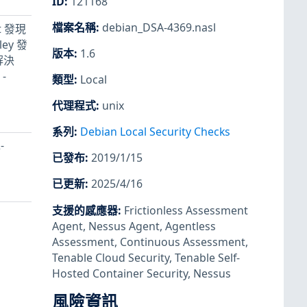
ID
:
121168
檔案名稱
:
debian_DSA-4369.nasl
nt 發現
ey 發
版本
:
1.6
解決
-
類型
:
Local
代理程式
:
unix
系列
:
Debian Local Security Checks
-
已發布
:
2019/1/15
已更新
:
2025/4/16
支援的感應器
:
Frictionless Assessment
Agent
,
Nessus Agent
,
Agentless
Assessment
,
Continuous Assessment
,
Tenable Cloud Security
,
Tenable Self-
Hosted Container Security
,
Nessus
風險資訊