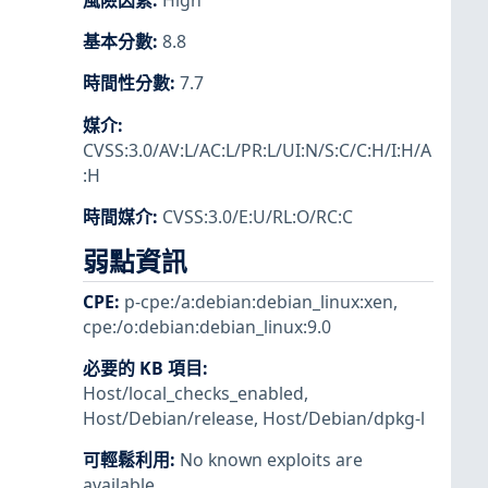
風險因素
:
High
基本分數
:
8.8
時間性分數
:
7.7
媒介
:
CVSS:3.0/AV:L/AC:L/PR:L/UI:N/S:C/C:H/I:H/A
:H
時間媒介
:
CVSS:3.0/E:U/RL:O/RC:C
弱點資訊
CPE
:
p-cpe:/a:debian:debian_linux:xen
,
cpe:/o:debian:debian_linux:9.0
必要的 KB 項目
:
Host/local_checks_enabled
,
Host/Debian/release
,
Host/Debian/dpkg-l
可輕鬆利用
:
No known exploits are
available