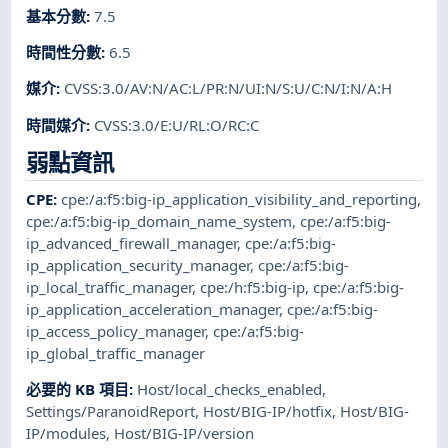
基本分數
:
7.5
時間性分數
:
6.5
媒介
:
CVSS:3.0/AV:N/AC:L/PR:N/UI:N/S:U/C:N/I:N/A:H
時間媒介
:
CVSS:3.0/E:U/RL:O/RC:C
弱點資訊
CPE
:
cpe:/a:f5:big-ip_application_visibility_and_reporting
,
cpe:/a:f5:big-ip_domain_name_system
,
cpe:/a:f5:big-
ip_advanced_firewall_manager
,
cpe:/a:f5:big-
ip_application_security_manager
,
cpe:/a:f5:big-
ip_local_traffic_manager
,
cpe:/h:f5:big-ip
,
cpe:/a:f5:big-
ip_application_acceleration_manager
,
cpe:/a:f5:big-
ip_access_policy_manager
,
cpe:/a:f5:big-
ip_global_traffic_manager
必要的 KB 項目
:
Host/local_checks_enabled
,
Settings/ParanoidReport
,
Host/BIG-IP/hotfix
,
Host/BIG-
IP/modules
,
Host/BIG-IP/version