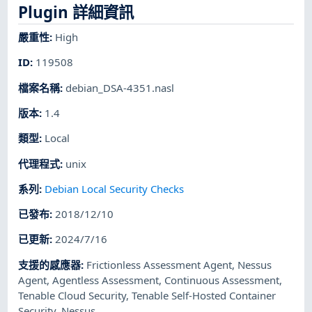
Plugin 詳細資訊
嚴重性
:
High
ID
:
119508
檔案名稱
:
debian_DSA-4351.nasl
版本
:
1.4
類型
:
Local
代理程式
:
unix
系列
:
Debian Local Security Checks
已發布
:
2018/12/10
已更新
:
2024/7/16
支援的感應器
:
Frictionless Assessment Agent
,
Nessus
Agent
,
Agentless Assessment
,
Continuous Assessment
,
Tenable Cloud Security
,
Tenable Self-Hosted Container
Security
,
Nessus