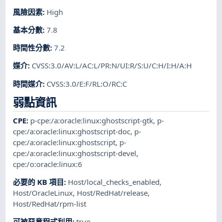
風險因素
:
High
基本分數
:
7.8
時間性分數
:
7.2
媒介
:
CVSS:3.0/AV:L/AC:L/PR:N/UI:R/S:U/C:H/I:H/A:H
時間媒介
:
CVSS:3.0/E:F/RL:O/RC:C
弱點資訊
CPE
:
p-cpe:/a:oracle:linux:ghostscript-gtk
,
p-
cpe:/a:oracle:linux:ghostscript-doc
,
p-
cpe:/a:oracle:linux:ghostscript
,
p-
cpe:/a:oracle:linux:ghostscript-devel
,
cpe:/o:oracle:linux:6
必要的 KB 項目
:
Host/local_checks_enabled
,
Host/OracleLinux
,
Host/RedHat/release
,
Host/RedHat/rpm-list
可被惡意程式利用
:
true