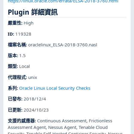
https://linux.oracle.com/errata/ELSA-2018-3760.html
Plugin 詳細資訊
嚴重性
:
High
ID
:
119328
檔案名稱
:
oraclelinux_ELSA-2018-3760.nasl
版本
:
1.5
類型
:
Local
代理程式
:
unix
系列
:
Oracle Linux Local Security Checks
已發布
:
2018/12/4
已更新
:
2024/10/23
支援的感應器
:
Continuous Assessment
,
Frictionless
Assessment Agent
,
Nessus Agent
,
Tenable Cloud
Security
,
Tenable Self-Hosted Container Security
,
Nessus