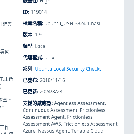
嚴重性
:
High
ID
:
119014
檔案名稱
:
ubuntu_USN-3824-1.nasl
者可能會
版本
:
1.9
類型
:
Local
新導向
代理程式
:
unix
系列
:
Ubuntu Local Security Checks
況下未正確
已發布
:
2018/11/16
)
已更新
:
2024/8/28
取檢查。
支援的感應器
:
Agentless Assessment
,
E-
Continuous Assessment
,
Frictionless
Assessment Agent
,
Frictionless
Assessment AWS
,
Frictionless Assessment
S 工作
Azure
,
Nessus Agent
,
Tenable Cloud