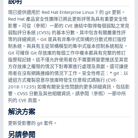
說明
現已提供適用於 Red Hat Enterprise Linux 7 的 git 更新。
Red Hat 產品安全性團隊已將此更新評等為具有重要安全性
影響。可從〈參照〉一節的 CVE 連結中取得每個弱點之常見
弱點評分系統 (CVSS) 的基本分數，其中包含有關嚴重性評
等的詳細資訊。Git 是具有非集中式架構的分散式修訂版控
制系統。與具有主從架構模型的集中式版本控制系統相反，
Git 可確保 Git 存放庫的每個工作中複本都具有完整的修訂
版歷程記錄。這不僅允許使用者在不需要將變更推送至其官
方存放庫之權限的情況下對專案進行處理及貢獻，還可讓使
用者在沒有網路連線的情況下工作。安全性修正：* git：以
遞迴方式複製惡意存放庫時發生任意程式碼執行 (CVE-
2018-11235) 如需有關安全性問題的更多詳細資訊，包括影
響、CVSS 分數及其他相關資訊，請參閱〈參照〉一節中所
列的 CVE 頁面。
解決方案
更新受影響的 git 套件。
另請參閱