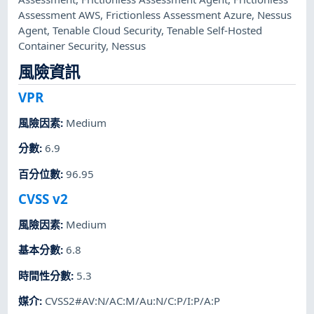
Assessment AWS
,
Frictionless Assessment Azure
,
Nessus
Agent
,
Tenable Cloud Security
,
Tenable Self-Hosted
Container Security
,
Nessus
風險資訊
VPR
風險因素
:
Medium
分數
:
6.9
百分位數
:
96.95
CVSS v2
風險因素
:
Medium
基本分數
:
6.8
時間性分數
:
5.3
媒介
:
CVSS2#AV:N/AC:M/Au:N/C:P/I:P/A:P