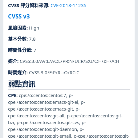
CVSS 評分資料來源
:
CVE-2018-11235
CVSS v3
風險因素
:
High
基本分數
:
7.8
時間性分數
:
7
媒介
:
CVSS:3.0/AV:L/AC:L/PR:N/UI:R/S:U/C:H/I:H/A:H
時間媒介
:
CVSS:3.0/E:P/RL:O/RC:C
弱點資訊
CPE
:
cpe:/o:centos:centos:7
,
p-
cpe:/a:centos:centos:emacs-git-el
,
p-
cpe:/a:centos:centos:emacs-git
,
p-
cpe:/a:centos:centos:git-all
,
p-cpe:/a:centos:centos:git-
bzr
,
p-cpe:/a:centos:centos:git-cvs
,
p-
cpe:/a:centos:centos:git-daemon
,
p-
cpe:/a:centos:centos:git-email
,
p-cpe:/a:centos:centos:git-