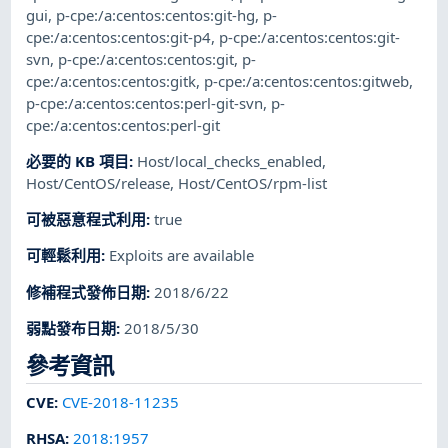
gui
,
p-cpe:/a:centos:centos:git-hg
,
p-
cpe:/a:centos:centos:git-p4
,
p-cpe:/a:centos:centos:git-
svn
,
p-cpe:/a:centos:centos:git
,
p-
cpe:/a:centos:centos:gitk
,
p-cpe:/a:centos:centos:gitweb
,
p-cpe:/a:centos:centos:perl-git-svn
,
p-
cpe:/a:centos:centos:perl-git
必要的 KB 項目
:
Host/local_checks_enabled
,
Host/CentOS/release
,
Host/CentOS/rpm-list
可被惡意程式利用
:
true
可輕鬆利用
:
Exploits are available
修補程式發佈日期
:
2018/6/22
弱點發布日期
:
2018/5/30
參考資訊
CVE
:
CVE-2018-11235
RHSA
:
2018:1957