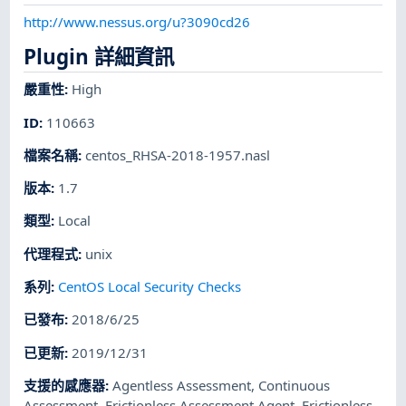
http://www.nessus.org/u?3090cd26
Plugin 詳細資訊
嚴重性
:
High
ID
:
110663
檔案名稱
:
centos_RHSA-2018-1957.nasl
版本
:
1.7
類型
:
Local
代理程式
:
unix
系列
:
CentOS Local Security Checks
已發布
:
2018/6/25
已更新
:
2019/12/31
支援的感應器
:
Agentless Assessment
,
Continuous
Assessment
,
Frictionless Assessment Agent
,
Frictionless