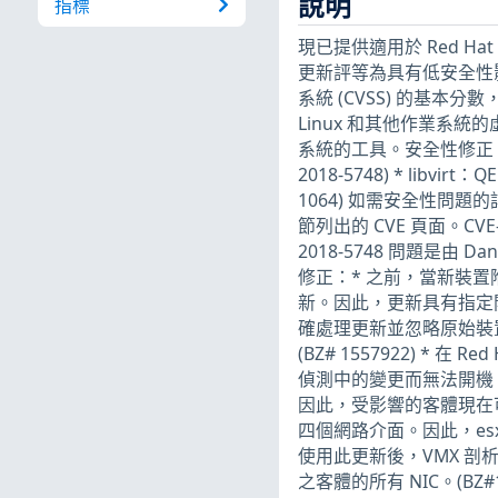
說明
指標
現已提供適用於 Red Hat En
更新評等為具有低安全性影
系統 (CVSS) 的基本分
Linux 和其他作業系統的
系統的工具。安全性修正：* li
2018-5748) * libvi
1064) 如需安全性問
節列出的 CVE 頁面。CVE-20
2018-5748 問題是由 Danie
修正：* 之前，當新裝
新。因此，更新具有指定開
確處理更新並忽略原始裝
(BZ# 1557922) * 在 R
偵測中的變更而無法開機。使
因此，受影響的客體現在可如預期
四個網路介面。因此，esx
使用此更新後，VMX 剖析器會
之客體的所有 NIC。(BZ#