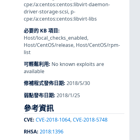
cpe:/a:centos:centos:libvirt-daemon-
driver-storage-scsi
,
p-
cpe:/a:centos:centos:libvirt-libs
必要的 KB 項目
:
Host/local_checks_enabled
,
Host/CentOS/release
,
Host/CentOS/rpm-
list
可輕鬆利用
:
No known exploits are
available
修補程式發佈日期
:
2018/5/30
弱點發布日期
:
2018/1/25
參考資訊
CVE
:
CVE-2018-1064
,
CVE-2018-5748
RHSA
:
2018:1396