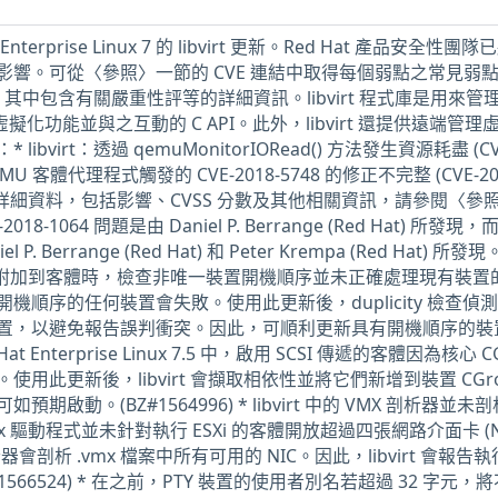
terprise Linux 7 的 libvirt 更新。Red Hat 產品安全性團
響。可從〈參照〉一節的 CVE 連結中取得每個弱點之常見弱
數，其中包含有關嚴重性評等的詳細資訊。libvirt 程式庫是用來管
虛擬化功能並與之互動的 C API。此外，libvirt 還提供遠端管理
bvirt：透過 qemuMonitorIORead() 方法發生資源耗盡 (CV
rt：QEMU 客體代理程式觸發的 CVE-2018-5748 的修正不完整 (CVE-20
題的詳細資料，包括影響、CVSS 分數及其他相關資訊，請參閱〈參
18-1064 問題是由 Daniel P. Berrange (Red Hat) 所發現，而
l P. Berrange (Red Hat) 和 Peter Krempa (Red Hat) 所
置附加到客體時，檢查非唯一裝置開機順序並未正確處理現有裝置
機順序的任何裝置會失敗。使用此更新後，duplicity 檢查偵
置，以避免報告誤判衝突。因此，可順利更新具有開機順序的裝
ed Hat Enterprise Linux 7.5 中，啟用 SCSI 傳遞的客體因為核心 C
用此更新後，libvirt 會擷取相依性並將它們新增到裝置 CGr
啟動。(BZ#1564996) * libvirt 中的 VMX 剖析器並未
 驅動程式並未針對執行 ESXi 的客體開放超過四張網路介面卡 (N
剖析 .vmx 檔案中所有可用的 NIC。因此，libvirt 會報告執行 
1566524) * 在之前，PTY 裝置的使用者別名若超過 32 字元，