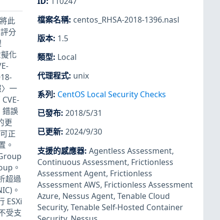
ID
:
110247
檔案名稱
:
centos_RHSA-2018-1396.nasl
隊已將此
點評分
版本
:
1.5
理
虛擬化
類型
:
Local
E-
代理程式
:
unix
18-
照〉一
系列
:
CentOS Local Security Checks
 CVE-
發現。錯誤
已發布
:
2018/5/31
的更
已更新
:
2024/9/30
測可正
置。
支援的感應器
:
Agentless Assessment
,
Group
Continuous Assessment
,
Frictionless
oup。
Assessment Agent
,
Frictionless
剖析超過
Assessment AWS
,
Frictionless Assessment
IC)。
Azure
,
Nessus Agent
,
Tenable Cloud
ESXi
Security
,
Tenable Self-Hosted Container
將不受支
Security
,
Nessus