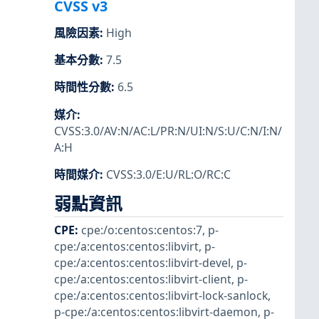
CVSS v3
風險因素
:
High
基本分數
:
7.5
時間性分數
:
6.5
媒介
:
CVSS:3.0/AV:N/AC:L/PR:N/UI:N/S:U/C:N/I:N/
A:H
時間媒介
:
CVSS:3.0/E:U/RL:O/RC:C
弱點資訊
CPE
:
cpe:/o:centos:centos:7
,
p-
cpe:/a:centos:centos:libvirt
,
p-
cpe:/a:centos:centos:libvirt-devel
,
p-
cpe:/a:centos:centos:libvirt-client
,
p-
cpe:/a:centos:centos:libvirt-lock-sanlock
,
p-cpe:/a:centos:centos:libvirt-daemon
,
p-