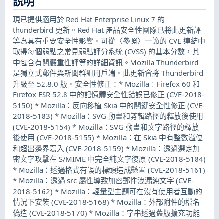
說明
現已提供適用於 Red Hat Enterprise Linux 7 的
thunderbird 更新。Red Hat 產品安全性團隊已將此更新評
等為具有重要安全性影響。可從〈參照〉一節的 CVE 連結中
取得每個弱點之常見弱點評分系統 (CVSS) 的基本分數，其
中包含有關嚴重性評等的詳細資訊。Mozilla Thunderbird
是獨立式郵件與新聞群組用戶端。此更新會將 Thunderbird
升級至 52.8.0 版。安全性修正：* Mozilla：Firefox 60 和
Firefox ESR 52.8 中的記憶體安全性錯誤已修正 (CVE-2018-
5150) * Mozilla：反向移植 Skia 中的關鍵安全性修正 (CVE-
2018-5183) * Mozilla：SVG 動畫和剪輯路徑的釋放後使用
(CVE-2018-5154) * Mozilla：SVG 動畫和文字路徑的釋放
後使用 (CVE-2018-5155) * Mozilla：在 Skia 中有整數溢位
和超出邊界寫入 (CVE-2018-5159) * Mozilla：透過選定加
密文字攻擊在 S/MIME 中完全純文字復原 (CVE-2018-5184)
* Mozilla：透過格式有誤的標頭造成懸置 (CVE-2018-5161)
* Mozilla：透過 src 屬性導致加密郵件洩漏純文字 (CVE-
2018-5162) * Mozilla：輕量型主題可在沒有使用者互動的
情況下安裝 (CVE-2018-5168) * Mozilla：外部附件的檔名
偽造 (CVE-2018-5170) * Mozilla：字串透過舊版擴充功能