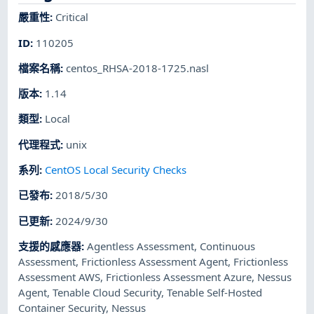
嚴重性
:
Critical
ID
:
110205
檔案名稱
:
centos_RHSA-2018-1725.nasl
版本
:
1.14
類型
:
Local
代理程式
:
unix
系列
:
CentOS Local Security Checks
已發布
:
2018/5/30
已更新
:
2024/9/30
支援的感應器
:
Agentless Assessment
,
Continuous
Assessment
,
Frictionless Assessment Agent
,
Frictionless
Assessment AWS
,
Frictionless Assessment Azure
,
Nessus
Agent
,
Tenable Cloud Security
,
Tenable Self-Hosted
Container Security
,
Nessus