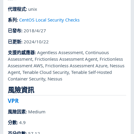
代理程式
:
unix
系列
:
CentOS Local Security Checks
已發布
:
2018/4/27
已更新
:
2024/10/22
支援的感應器
:
Agentless Assessment
,
Continuous
Assessment
,
Frictionless Assessment Agent
,
Frictionless
Assessment AWS
,
Frictionless Assessment Azure
,
Nessus
Agent
,
Tenable Cloud Security
,
Tenable Self-Hosted
Container Security
,
Nessus
風險資訊
VPR
風險因素
:
Medium
分數
:
4.9
百分位數
:
57.12