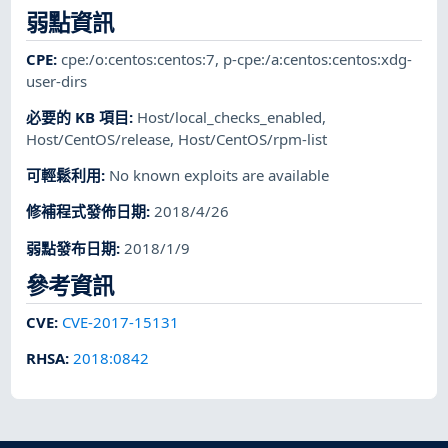
弱點資訊
CPE
:
cpe:/o:centos:centos:7
,
p-cpe:/a:centos:centos:xdg-
user-dirs
必要的 KB 項目
:
Host/local_checks_enabled
,
Host/CentOS/release
,
Host/CentOS/rpm-list
可輕鬆利用
:
No known exploits are available
修補程式發佈日期
:
2018/4/26
弱點發布日期
:
2018/1/9
參考資訊
CVE
:
CVE-2017-15131
RHSA
:
2018:0842