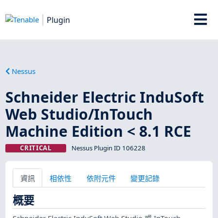
Plugin
Nessus
Schneider Electric InduSoft
Web Studio/InTouch
Machine Edition < 8.1 RCE
CRITICAL
Nessus Plugin ID 106228
資訊
相依性
依附元件
變更記錄
概要
Schneider Electric InduSoft Web Studio 或 InTouch