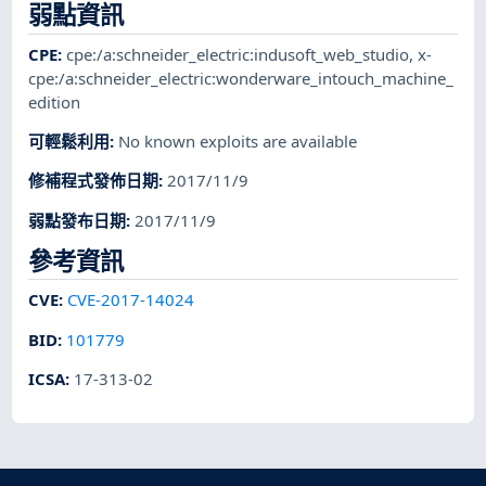
弱點資訊
CPE
:
cpe:/a:schneider_electric:indusoft_web_studio
,
x-
cpe:/a:schneider_electric:wonderware_intouch_machine_
edition
可輕鬆利用
:
No known exploits are available
修補程式發佈日期
:
2017/11/9
弱點發布日期
:
2017/11/9
參考資訊
CVE
:
CVE-2017-14024
BID
:
101779
ICSA
:
17-313-02