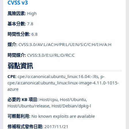
CVSS v3
風險因素
:
High
基本分數
:
7.8
時間性分數
:
6.8
媒介
:
CVSS:3.0/AV:L/AC:H/PR:L/UI:N/S:C/C:H/I:H/A:H
時間媒介
:
CVSS:3.0/E:U/RL:O/RC:C
弱點資訊
CPE
:
cpe:/o:canonical:ubuntu_linux:16.04:-:lts
,
p-
cpe:/a:canonical:ubuntu_linux:linux-image-4.11.0-1015-
azure
必要的 KB 項目
:
Host/cpu
,
Host/Ubuntu
,
Host/Ubuntu/release
,
Host/Debian/dpkg-l
可輕鬆利用
:
No known exploits are available
修補程式發佈日期
:
2017/11/21