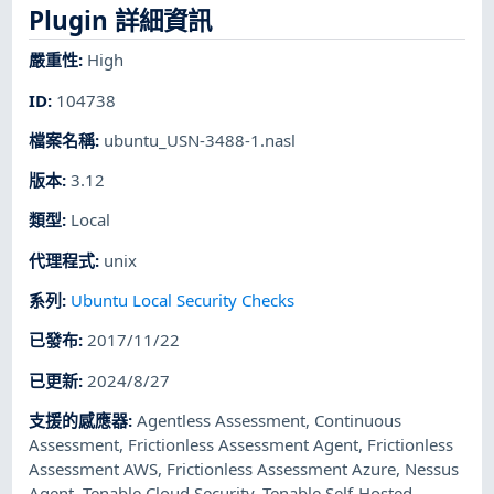
Plugin 詳細資訊
嚴重性
:
High
ID
:
104738
檔案名稱
:
ubuntu_USN-3488-1.nasl
版本
:
3.12
類型
:
Local
代理程式
:
unix
系列
:
Ubuntu Local Security Checks
已發布
:
2017/11/22
已更新
:
2024/8/27
支援的感應器
:
Agentless Assessment
,
Continuous
Assessment
,
Frictionless Assessment Agent
,
Frictionless
Assessment AWS
,
Frictionless Assessment Azure
,
Nessus
Agent
,
Tenable Cloud Security
,
Tenable Self-Hosted