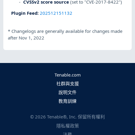
CVSSv2 score source
(set to "CVE-2017-8422")
Plugin Feed
:
202512151132
*
Changelogs are generally available for changes made
after Nov 1, 2022
Tenable.com
社群與支援
說明文件
教育訓練
©
2026
Tenable®, Inc. 保留所有權利
隱私權政策
法務