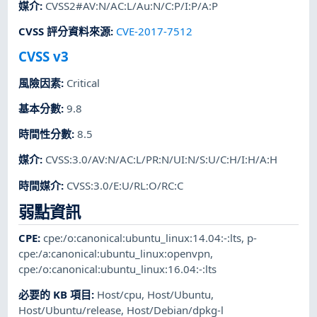
媒介
:
CVSS2#AV:N/AC:L/Au:N/C:P/I:P/A:P
CVSS 評分資料來源
:
CVE-2017-7512
CVSS v3
風險因素
:
Critical
基本分數
:
9.8
時間性分數
:
8.5
媒介
:
CVSS:3.0/AV:N/AC:L/PR:N/UI:N/S:U/C:H/I:H/A:H
時間媒介
:
CVSS:3.0/E:U/RL:O/RC:C
弱點資訊
CPE
:
cpe:/o:canonical:ubuntu_linux:14.04:-:lts
,
p-
cpe:/a:canonical:ubuntu_linux:openvpn
,
cpe:/o:canonical:ubuntu_linux:16.04:-:lts
必要的 KB 項目
:
Host/cpu
,
Host/Ubuntu
,
Host/Ubuntu/release
,
Host/Debian/dpkg-l