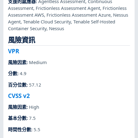
支援的感應器
:
Agentless Assessment
,
Continuous
Assessment
,
Frictionless Assessment Agent
,
Frictionless
Assessment AWS
,
Frictionless Assessment Azure
,
Nessus
Agent
,
Tenable Cloud Security
,
Tenable Self-Hosted
Container Security
,
Nessus
風險資訊
VPR
風險因素
:
Medium
分數
:
4.9
百分位數
:
57.12
CVSS v2
風險因素
:
High
基本分數
:
7.5
時間性分數
:
5.5