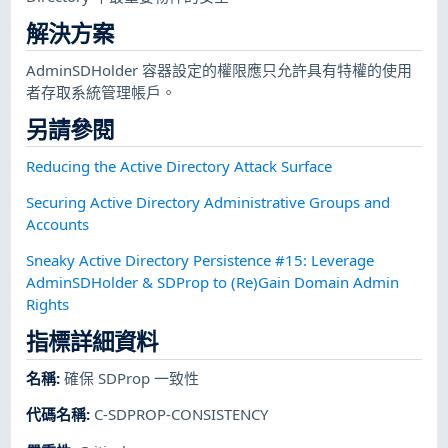
解決方案
AdminSDHolder 容器設定的權限應只允許具有特權的使用
者存取系統管理帳戶。
另請參閱
Reducing the Active Directory Attack Surface
Securing Active Directory Administrative Groups and
Accounts
Sneaky Active Directory Persistence #15: Leverage
AdminSDHolder & SDProp to (Re)Gain Domain Admin
Rights
指標詳細資料
名稱
:
確保 SDProp 一致性
代碼名稱
:
C-SDPROP-CONSISTENCY