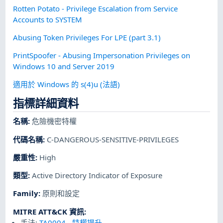
Rotten Potato - Privilege Escalation from Service
Accounts to SYSTEM
Abusing Token Privileges For LPE (part 3.1)
PrintSpoofer - Abusing Impersonation Privileges on
Windows 10 and Server 2019
適用於 Windows 的 s(4)u (法語)
指標詳細資料
名稱
:
危險機密特權
代碼名稱
:
C-DANGEROUS-SENSITIVE-PRIVILEGES
嚴重性
:
High
類型
:
Active Directory Indicator of Exposure
Family
:
原則和設定
MITRE ATT&CK 資訊
:
手法:
TA0004
-
特權提升