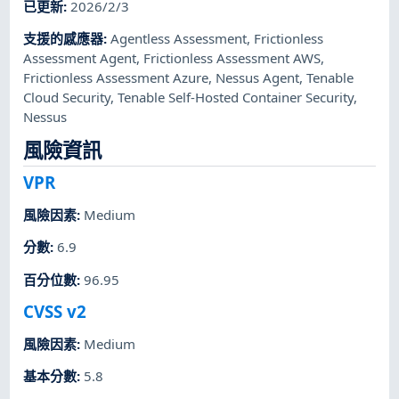
已更新
:
2026/2/3
支援的感應器
:
Agentless Assessment
,
Frictionless
Assessment Agent
,
Frictionless Assessment AWS
,
Frictionless Assessment Azure
,
Nessus Agent
,
Tenable
Cloud Security
,
Tenable Self-Hosted Container Security
,
Nessus
風險資訊
VPR
風險因素
:
Medium
分數
:
6.9
百分位數
:
96.95
CVSS v2
風險因素
:
Medium
基本分數
:
5.8