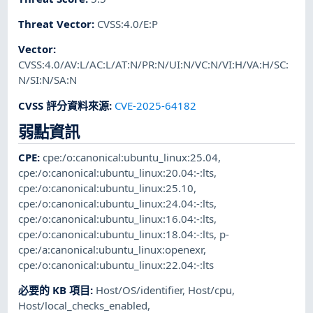
Threat Vector
:
CVSS:4.0/E:P
Vector
:
CVSS:4.0/AV:L/AC:L/AT:N/PR:N/UI:N/VC:N/VI:H/VA:H/SC:
N/SI:N/SA:N
CVSS 評分資料來源
:
CVE-2025-64182
弱點資訊
CPE
:
cpe:/o:canonical:ubuntu_linux:25.04
,
cpe:/o:canonical:ubuntu_linux:20.04:-:lts
,
cpe:/o:canonical:ubuntu_linux:25.10
,
cpe:/o:canonical:ubuntu_linux:24.04:-:lts
,
cpe:/o:canonical:ubuntu_linux:16.04:-:lts
,
cpe:/o:canonical:ubuntu_linux:18.04:-:lts
,
p-
cpe:/a:canonical:ubuntu_linux:openexr
,
cpe:/o:canonical:ubuntu_linux:22.04:-:lts
必要的 KB 項目
:
Host/OS/identifier
,
Host/cpu
,
Host/local_checks_enabled
,