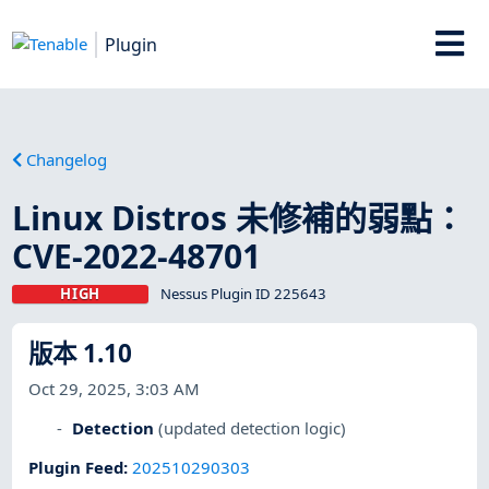
Plugin
Changelog
Linux Distros 未修補的弱點：
CVE-2022-48701
HIGH
Nessus Plugin ID 225643
版本 1.10
Oct 29, 2025, 3:03 AM
Detection
(updated detection logic)
Plugin Feed
:
202510290303