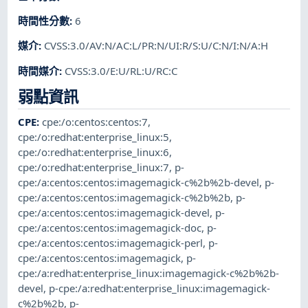
時間性分數
:
6
媒介
:
CVSS:3.0/AV:N/AC:L/PR:N/UI:R/S:U/C:N/I:N/A:H
時間媒介
:
CVSS:3.0/E:U/RL:U/RC:C
弱點資訊
CPE
:
cpe:/o:centos:centos:7
,
cpe:/o:redhat:enterprise_linux:5
,
cpe:/o:redhat:enterprise_linux:6
,
cpe:/o:redhat:enterprise_linux:7
,
p-
cpe:/a:centos:centos:imagemagick-c%2b%2b-devel
,
p-
cpe:/a:centos:centos:imagemagick-c%2b%2b
,
p-
cpe:/a:centos:centos:imagemagick-devel
,
p-
cpe:/a:centos:centos:imagemagick-doc
,
p-
cpe:/a:centos:centos:imagemagick-perl
,
p-
cpe:/a:centos:centos:imagemagick
,
p-
cpe:/a:redhat:enterprise_linux:imagemagick-c%2b%2b-
devel
,
p-cpe:/a:redhat:enterprise_linux:imagemagick-
c%2b%2b
,
p-