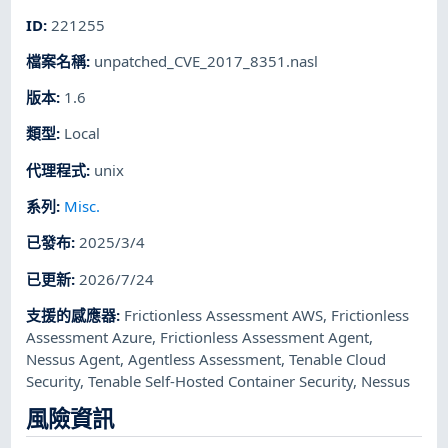
ID
:
221255
檔案名稱
:
unpatched_CVE_2017_8351.nasl
版本
:
1.6
類型
:
Local
代理程式
:
unix
系列
:
Misc.
已發布
:
2025/3/4
已更新
:
2026/7/24
支援的感應器
:
Frictionless Assessment AWS
,
Frictionless
Assessment Azure
,
Frictionless Assessment Agent
,
Nessus Agent
,
Agentless Assessment
,
Tenable Cloud
Security
,
Tenable Self-Hosted Container Security
,
Nessus
風險資訊