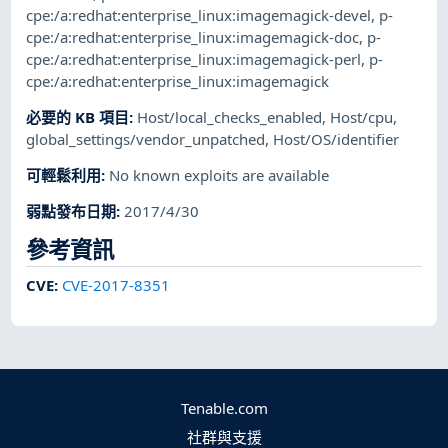
cpe:/a:redhat:enterprise_linux:imagemagick-devel
,
p-
cpe:/a:redhat:enterprise_linux:imagemagick-doc
,
p-
cpe:/a:redhat:enterprise_linux:imagemagick-perl
,
p-
cpe:/a:redhat:enterprise_linux:imagemagick
必要的 KB 項目
:
Host/local_checks_enabled
,
Host/cpu
,
global_settings/vendor_unpatched
,
Host/OS/identifier
可輕鬆利用
:
No known exploits are available
弱點發布日期
:
2017/4/30
參考資訊
CVE
:
CVE-2017-8351
Tenable.com
社群與支援