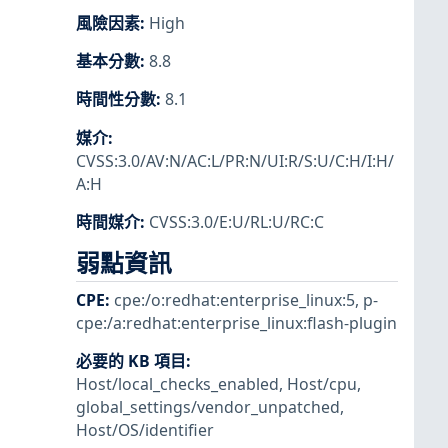
風險因素
:
High
基本分數
:
8.8
時間性分數
:
8.1
媒介
:
CVSS:3.0/AV:N/AC:L/PR:N/UI:R/S:U/C:H/I:H/
A:H
時間媒介
:
CVSS:3.0/E:U/RL:U/RC:C
弱點資訊
CPE
:
cpe:/o:redhat:enterprise_linux:5
,
p-
cpe:/a:redhat:enterprise_linux:flash-plugin
必要的 KB 項目
:
Host/local_checks_enabled
,
Host/cpu
,
global_settings/vendor_unpatched
,
Host/OS/identifier