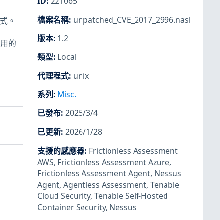
ID
:
221065
檔案名稱
:
unpatched_CVE_2017_2996.nasl
程式。
版本
:
1.2
意利用的
類型
:
Local
代理程式
:
unix
系列
:
Misc.
已發布
:
2025/3/4
已更新
:
2026/1/28
支援的感應器
:
Frictionless Assessment
AWS
,
Frictionless Assessment Azure
,
Frictionless Assessment Agent
,
Nessus
Agent
,
Agentless Assessment
,
Tenable
Cloud Security
,
Tenable Self-Hosted
Container Security
,
Nessus