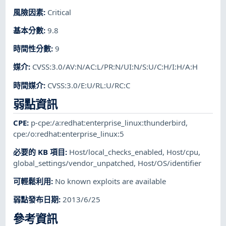
風險因素
:
Critical
基本分數
:
9.8
時間性分數
:
9
媒介
:
CVSS:3.0/AV:N/AC:L/PR:N/UI:N/S:U/C:H/I:H/A:H
時間媒介
:
CVSS:3.0/E:U/RL:U/RC:C
弱點資訊
CPE
:
p-cpe:/a:redhat:enterprise_linux:thunderbird
,
cpe:/o:redhat:enterprise_linux:5
必要的 KB 項目
:
Host/local_checks_enabled
,
Host/cpu
,
global_settings/vendor_unpatched
,
Host/OS/identifier
可輕鬆利用
:
No known exploits are available
弱點發布日期
:
2013/6/25
參考資訊