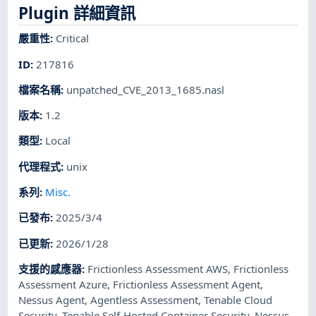
Plugin 詳細資訊
嚴重性
:
Critical
ID
:
217816
檔案名稱
:
unpatched_CVE_2013_1685.nasl
版本
:
1.2
類型
:
Local
代理程式
:
unix
系列
:
Misc.
已發布
:
2025/3/4
已更新
:
2026/1/28
支援的感應器
:
Frictionless Assessment AWS
,
Frictionless
Assessment Azure
,
Frictionless Assessment Agent
,
Nessus Agent
,
Agentless Assessment
,
Tenable Cloud
Security
,
Tenable Self-Hosted Container Security
,
Nessus