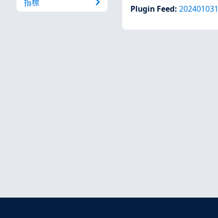
指標
Plugin Feed
:
20240103