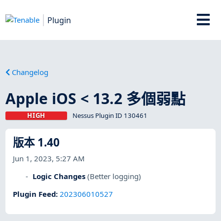
Plugin
Changelog
Apple iOS < 13.2 多個弱點
HIGH
Nessus Plugin ID 130461
版本 1.40
Jun 1, 2023, 5:27 AM
Logic Changes
(Better logging)
Plugin Feed
:
202306010527