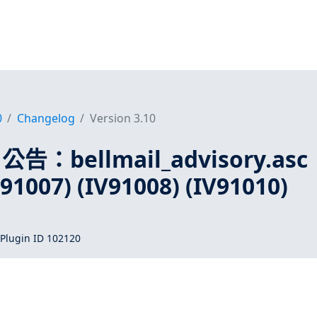
0
Changelog
Version 3.10
l 公告：bellmail_advisory.asc
V91007) (IV91008) (IV91010)
Plugin ID 102120