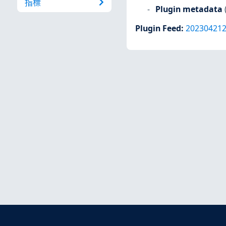
指標
Plugin metadata
Plugin Feed
:
20230421