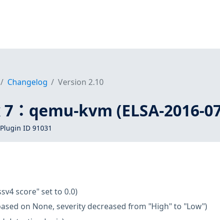
Changelog
Version 2.10
x 7：qemu-kvm (ELSA-2016-07
Plugin ID 91031
ssv4 score" set to 0.0)
based on None, severity decreased from "High" to "Low")