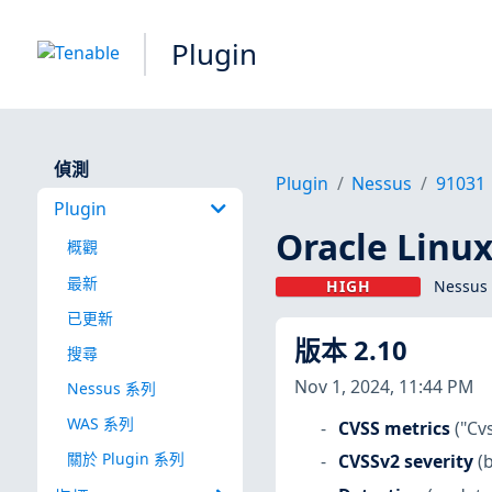
Plugin
偵測
Plugin
Nessus
91031
Plugin
Oracle Linu
概觀
最新
HIGH
Nessus 
已更新
版本 2.10
搜尋
Nov 1, 2024, 11:44 PM
Nessus 系列
WAS 系列
CVSS metrics
("Cv
關於 Plugin 系列
CVSSv2 severity
(