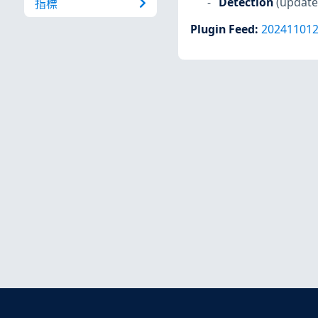
Detection
(update
指標
Plugin Feed
:
20241101