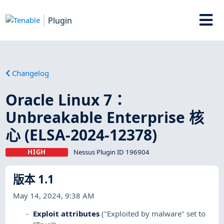
Plugin
Changelog
Oracle Linux 7：
Unbreakable Enterprise 核
心 (ELSA-2024-12378)
HIGH
Nessus Plugin ID 196904
版本 1.1
May 14, 2024, 9:38 AM
Exploit attributes
("Exploited by malware" set to