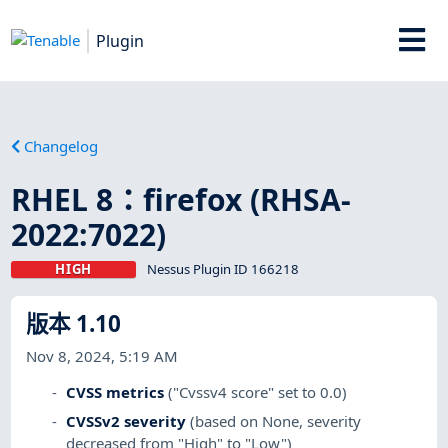
Plugin
Changelog
RHEL 8：firefox (RHSA-
2022:7022)
HIGH
Nessus Plugin ID 166218
版本 1.10
Nov 8, 2024, 5:19 AM
CVSS metrics
("Cvssv4 score" set to 0.0)
CVSSv2 severity
(based on None, severity
decreased from "High" to "Low")