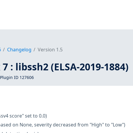
6
Changelog
Version 1.5
 7 : libssh2 (ELSA-2019-1884)
Plugin ID 127606
ssv4 score" set to 0.0)
based on None, severity decreased from "High" to "Low")