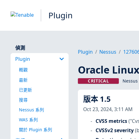
Plugin
偵測
Plugin
Nessus
12760
Plugin
Oracle Linux
概觀
最新
CRITICAL
Nessus 
已更新
版本 1.5
搜尋
Oct 23, 2024, 3:11 AM
Nessus 系列
WAS 系列
CVSS metrics
("Cv
關於 Plugin 系列
CVSSv2 severity
(