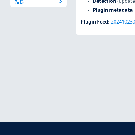
Detection
(update
指標
Plugin metadata
Plugin Feed
:
20241023